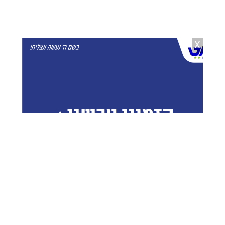
קנייבסקי עלה לציון אביו
משה ויסברג
26.03.24
X
הצדיק מטבריה: איך להנצל מהמלחמה
שעלולה לפרוץ מיד אחרי חג הפורים?
משה ויסברג
25.03.24
הרבי מצאנז בכה ב'גילופין טיש':
"האו"ם הם שליחים של שונאי ישראל"
משה ויסברג
25.03.24
בנחל'ס שיחררו את הבחורים מהאזור
החילוני
משה ויסברג
24.03.24
מקיימים את הצוואה: כך הגר"ח אמר
לקיים מתנות לאביונים