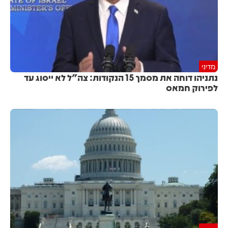
מדיני
נתניהו דוחה את מסמך 15 הנקודות: צה"ל לא ייסוג עד
לפירוק חמאס