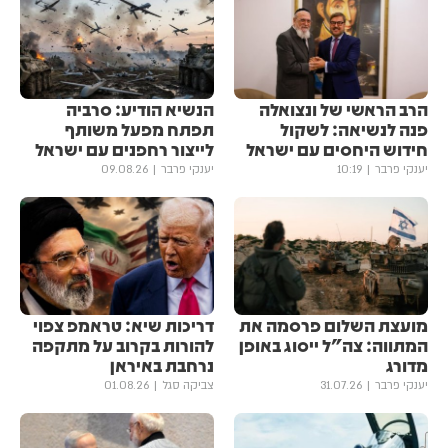
הרב הראשי של ונצואלה
הנשיא הודיע: סרביה
פנה לנשיאה: לשקול
תפתח מפעל משותף
חידוש היחסים עם ישראל
לייצור רחפנים עם ישראל
יענקי פרבר
10:19
יענקי פרבר
09.08.26
מועצת השלום פרסמה את
דריכות שיא: טראמפ צפוי
המתווה: צה"ל ייסוג באופן
להורות בקרוב על מתקפה
מדורג
נרחבת באיראן
יענקי פרבר
31.07.26
צביקה סגל
01.08.26