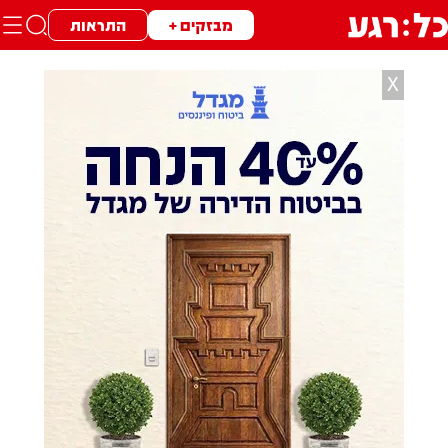
מבזקים +
התראות
X