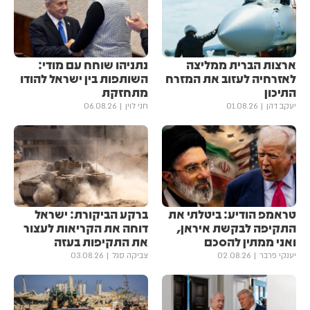
ארצות הברית ממליצה
נתניהו שוחח עם מודי:
לאזרחיה לעזוב את המזרח
השותפות בין ישראל להודו
התיכון
מתחזקת
יעקב דהן
01.08.26
חני לוין
06.08.26
טראמפ הודיע: ביטלתי את
ברקע הביקורת: ישראל
התקיפה לבקשת איראן,
דוחה את הקריאות לעצור
ואני ממתין להסכם
את התקיפות בעזה
יענקי פרבר
02.08.26
צביקה סגל
03.08.26