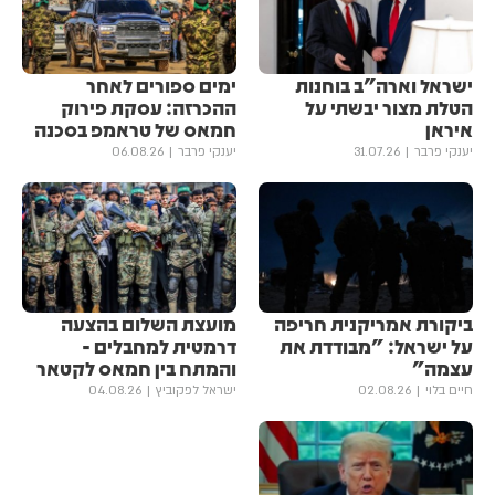
ישראל וארה"ב בוחנות
ימים ספורים לאחר
הטלת מצור יבשתי על
ההכרזה: עסקת פירוק
איראן
חמאס של טראמפ בסכנה
יענקי פרבר
31.07.26
יענקי פרבר
06.08.26
ביקורת אמריקנית חריפה
מועצת השלום בהצעה
על ישראל: "מבודדת את
דרמטית למחבלים -
עצמה"
והמתח בין חמאס לקטאר
חיים בלוי
02.08.26
ישראל לפקוביץ
04.08.26