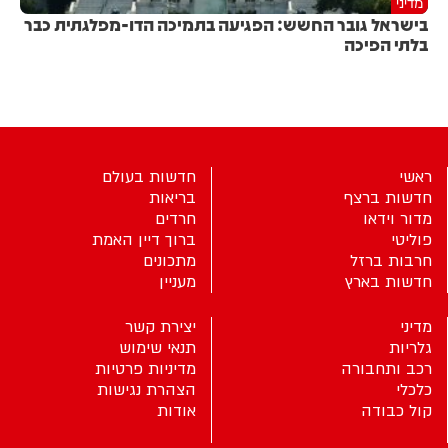
מדיני
בישראל גובר החשש: הפגיעה בתמיכה הדו-מפלגתית כבר
בלתי הפיכה
ראשי
חדשות בעולם
חדשות ברצף
בריאות
מדור וידאו
חרדים
פוליטי
ברוך דיין האמת
חרבות ברזל
מתכונים
חדשות בארץ
מעניין
מדיני
יצירת קשר
גלריות
תנאי שימוש
רכב ותחבורה
מדיניות פרטיות
כלכלי
הצהרת נגישות
קול כבודה
אודות