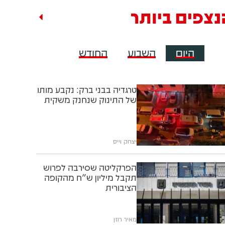
נצפים ביותר
היום
השבוע
החודש
טרגדיה בבני ברק: נקבע מותו
של התינוק שנחנק משקית
יצחק וייס
הפרקליטה שסירבה לפרוש
תקבל מיליון ש"ח מהקופה
הציבורית
מאיר רוזן