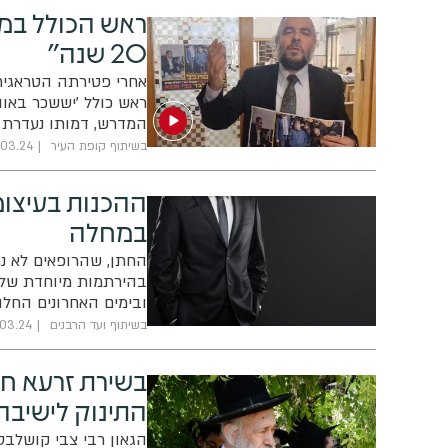
ראש הכולל במונ
20 שנה"
אחרי פטירתה הטראגית 
ראש כולל 'יששכר באוה
המדרש, דמותו נעדרת לנ
לעזור ולסייע, ועדיין י
בשיתוף קופת העיר
.03.24
ההכנות בעיצו
במחלה
החתן, שהרופאים לא נת
בהירתמות מיוחדת של ה
ובימים האחרונים החלו
נותנים לחתן סיכוי לה
בשיתוף ועד הרבנים
.03.24
בשירת זרעא חי
התינוק לישיבה