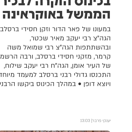
הממשל באוקראינה
במעונו של פאר הדור וזקן חסידי ברסלב,
הגה"צ רבי יעקב מאיר שכטר,
ובהשתתפות הגה"צ רבי שמואל משה
קרמר, מזקני חסידי ברסלב, ורבה הרשמי
של העיר אומן, הגה"ח רבי יעקב שילוח,
התכנסו גדולי רבני ברסלב למעמד מיוחד
ויוצא דופן • במהלך הכינוס ביקשו הרבני
לשלוח איגרת ברכה לנשיא אוקראינה
זלנסקי ותעודות הוקרה לשר הדתות
ולראש המחוז • כל הפרטים על המעמד
רב הרושם
יענקי פרבר
13:03