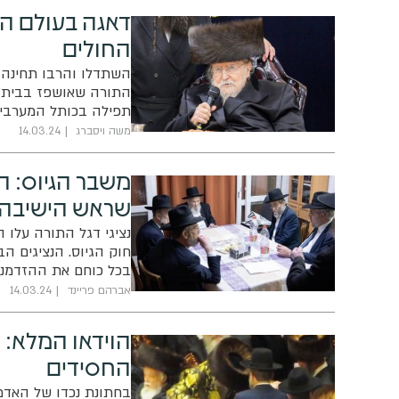
דאגה בעולם הח
החולים
השתדלו והרבו תחינה ל
התורה שאושפז בבית ה
תפילה בכותל המערבי
משה ויסברג
14.03.24
משבר הגיוס: 
שראש הישיבה 
נציגי דגל התורה עלו 
חוק הגיוס. הנציגים ה
בכל כוחם את ההזדמנו
הפרטים
אברהם פריינד
14.03.24
הוידאו המלא: ה
החסידים
בחתונת נכדו של האדמו