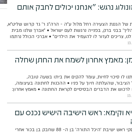
ולוג נרגש: "אנחנו יכולים לחבק אותם
של הגננת הצעירה רחל מלול ע"ה - הרה"ג ר' גד קדוש שליט"א,
ליך' בבני ברק, בפנייה נרגשת לעם ישראל • "אברך שלנו מבית
ו, צריכים לעזור לו להעמיד את הילדים" • אברכי הכולל נרתמו
ש צורך בעזרה רבה
13
מן: מאמץ אחרון לשמח את החתן שחלה
נו לו סיכוי לחיות, עומד להקים את ביתו בשעה טובה,
ציבור, שהעלתה חיוך על פניו • ההכנות לחתונה בעיצומה,
 לרכוש את הדברים הבסיסיים לקראת החתונה • מאמץ אחרון:
תחתן בכבוד ולהקים בית נאמן בישראל
13
א וקימא: ראש הישיבה הישיש נכנס עם
הגאון רבי צבי קושלבסקי ראש ישיבת 'היכל התורה' בן ה- 88 שחבק בן בכור אחרי