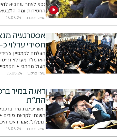
גפני לאחר שהביא להי
החסידות ומה התבטא 
משה ויסברג
13.03.24
אסטרטגיה מנצח
חסידי ערלוי כ-4 מיליון ש"ח
העול מהרבי • הקמפיין
שבוע מאז ביקש האדמ
שימי פרקש
13.03.24
דאגה במיר ברכ
הת"ת
ראש ישיבת מיר ברכפלד
השנתי לקראת פורים • 
תועלת", אמר ראש היש
משה ויסברג
13.03.24