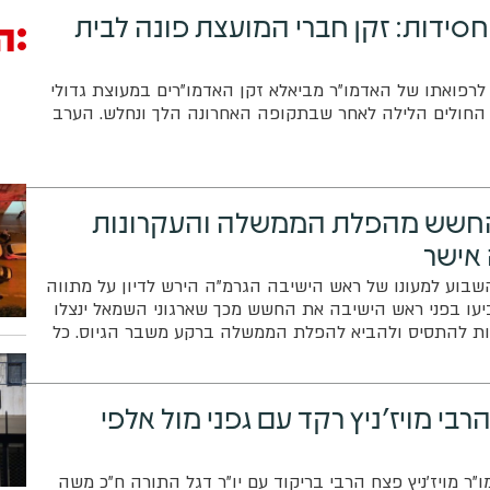
סידות: זקן חברי המועצת פונה לבית
ה
רפואתו של האדמו"ר מביאלא זקן האדמו"רים במעוצת גדולי
חולים הלילה לאחר שבתקופה האחרונה הלך ונחלש. הערב
החשש מהפלת הממשלה והעקרונות
אישר
השבוע למעונו של ראש הישיבה הגרמ"ה הירש לדיון על מתווה
ביעו בפני ראש הישיבה את החשש מכך שארגוני השמאל ינצלו
ת להתסיס ולהביא להפלת הממשלה ברקע משבר הגיוס. כל
רבי מויז'ניץ רקד עם גפני מול אלפי
"ר מויז'ניץ פצח הרבי בריקוד עם יו"ר דגל התורה ח"כ משה