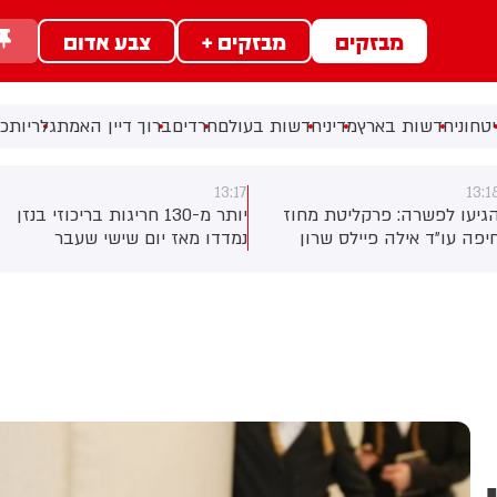
מבזקים
מבזקים +
צבע אדום
טחוני
חדשות בארץ
מדיני
חדשות בעולם
חרדים
ברוך דיין האמת
גלריות
כל
13:17
13:1
גיעו לפשרה: פרקליטת מחוז
יותר מ-130 חריגות בריכוזי בנזן
יפה עו״ד אילה פיילס שרון
נמדדו מאז יום שישי שעבר
סירבה לפרוש עד כה - תפרוש
בתחנת הניטור של בז"ן במפרץ
אחרי שכיהנה 8 שנים בתפקיד
חיפה. איגוד ערים מפרץ חיפה
ותקבל 1.1 מיליון שקלים.
להגנת הסביבה דורש מבז"ן
גרינצייג)
לאתר את מקור הפליטות ולספק
נתונים נוספים.