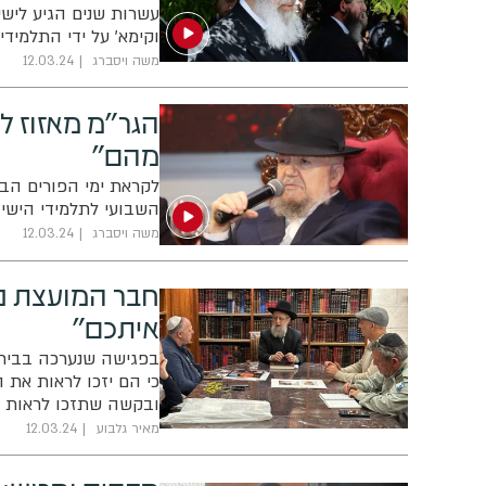
עשרות שנים הגיע לישי
וקימא' על ידי התלמידים
משה ויסברג
12.03.24
הגר"מ מאזוז לב
מהם"
לקראת ימי הפורים הבא
השבועי לתלמידי הישי
משה ויסברג
12.03.24
חבר המועצת נ
איתכם"
בפגישה שנערכה בבית מ
כי הם יזכו לראות את 
ובקשה שתזכו לראות א
מאיר גלבוע
12.03.24