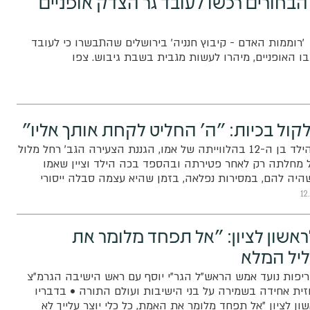
הבחורים רכשו לעובד גר הצדק אופניים
'רוממות האדם - קיבוץ חנניה' בירושלים שהתבשרו כי לעובד
ו האופניים, מיהרו לעשות מגבית בשבת גיבוש. צפו
קול בכיות: "ה' החליט לקחת אותך אליו"
קורע לב: ההספד של הילד בן ה-12 בהלווייתה של אמו, הגננת הצעירה הגב' רחל מלול
ל מחלתה רק לאחר פטירתה ובהספד בכה הילד וציין שאמו
היה להם, במסירות נפלאה, בזמן שהיא עצמה סבלה ייסורי
כאבה החוצה
12
אשון לציון: "אל תפחד מלומר את
יל המלא
פות נועד אמש הראש"ל הגר"י יוסף עם ראש הישיבה הגרמ"צ
זית אחידה בשמירה על בני הישיבות ועולם התורה • בדבריו
ן לציון "אל תפחד מלומר את האמת, כל כלי יוצר עלייך לא