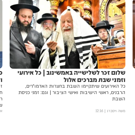
שלום זכר לשלישייה באמשינוב | כל אירועי
פ
וזמני שבת מברכים אלול
ו
כל האירועים שיתקיימו השבת בחצרות האדמו"רים,
זמ
הרבנים, ראשי הישיבות ואישי הציבור | וגם: זמני כניסת
תש
השבת
שע
משה ויסברג
12:16
אב