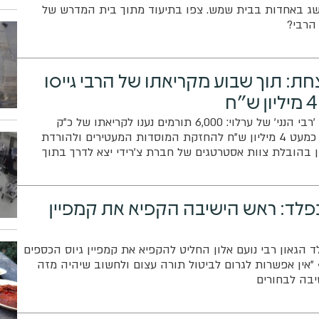
שג באחדות בבית שמש. צפו בתיעוד מתוך בית המדרש של
הרבי?
ת: תוך שבוע מקריאתו של הרבי גייסו
הצלחה לקמפיין צ'רידי 'רבי הנני' של ערלוי: 6,000 תורמים נענו לקריאתו של כ"ק
האדמו"ר מערלוי וגייסו כמעט 4 מיליון ש"ח להחזקת המוסדות המעטירים ולהורדת
 בהובלת צוות אסטרטגים של חברת צ'רידי יצא לדרך בתוך
ו"ר את השתתפות החסידים
פלד: ראש הישיבה הקפיא את קמפיין
 הגאון רבי נועם אלון החליט להקפיא את קמפיין גיוס הכספים
"אין אפשרות לגרום לביטול תורה עצום ולחשוב שיהיה מזה
יבה לבחורים