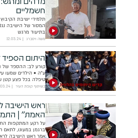
מדהים ומרגש: 
חשמליים
תלמידי ישיבת הקיבוץ 
המסור של הישיבה נגנב
בתיעוד מרגש
משה ויסברג
12.03.24
היתום הספיד ל
ע"ה • הילדים שמעו ע
טיפלה בכל פצע קטן ש
שאול ולא הסגירה את 
בשיתוף קופת העיר
.03.24
ראש הישיבה לר
האמת" | התמל
על רקע המתקפות החרי
ברגמן במעונו, לתאם ח
אמר ראש הישיבה לראשו