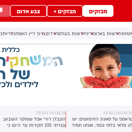
מבזקים
מבזקים +
צבע אדום
טחוני
חדשות בארץ
מדיני
חדשות בעולם
חרדים
ברוך דיין האמת
גלריות
כל
06.08.26 | 23:33
06.08.26 | 23:3
ראמפ על סאגת החימושים: יש
הקבלן דודי אפל שנחקר השבוע:
נו מלאי בלתי נגמר, אנחנו תמיד
עברתי 231 חקירות עד היום כי
וצים עוד
לא הסכמתי לקבל 400 מיליון