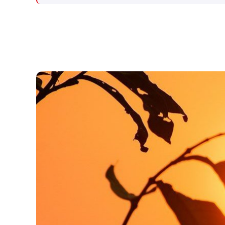
המו״מ להסכם: זה יכול לקרות
שיתוף פעולה יהודי-ערבי בתחום
בקרוב
האזרחי. המהלך תלוי באישור
מוסדות המפלגה, לקראת ועידת
רע"ם שצפויה להתקיים ב-22
באוגוסט