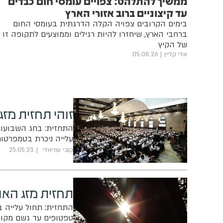
ממשיך להתלהט: צפויים עומסי חום כבדים
עד קיצוניים ברוב אזורי הארץ
בימים הקרובים צפויה הקלה הדרגתית בעומסי החום
ברחבי הארץ, שיחזרו להיות רגילים וממוצעים לתקופה זו
של הקיץ
אלי קליין
05.08.26
זוהי תחזית מז
התחזית: בחג השבועות
עלייה ניכרת בטמפרטור
קובי עוזיאלי
25.05.23
תחזית מזג האוו
התחזית: תחול עלייה ב
טפטופים עד גשם מקומי