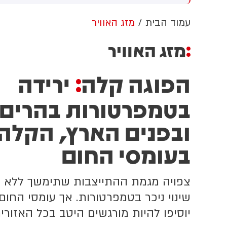
עודי מוחמד בן סלמאן וראש
שלת פקיסטן שהבאז שריף
עמוד הבית
מזג האוויר
י לחתום על הסכם שיתוף
עולה הביטחוני בין המדינות
מזג האוויר
הפוגה קלה
ירידה
:
בטמפרטורות בהרים
ובפנים הארץ, הקלה
בעומסי החום
צפויה מגמת ההתייצבות שתימשך ללא
שינוי ניכר בטמפרטורות. אך עומסי החום
יוסיפו להיות מורגשים היטב בכל האזורי