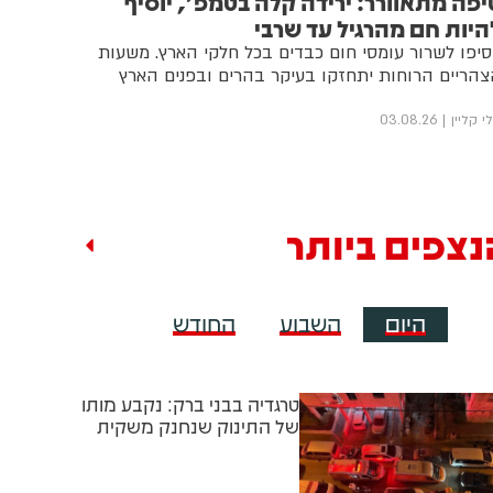
יפה מתאוורר: ירידה קלה בטמפ', יוסיף
היות חם מהרגיל עד שרבי
סיפו לשרור עומסי חום כבדים בכל חלקי הארץ. משעות
הריים הרוחות יתחזקו בעיקר בהרים ובפנים הארץ
י קליין
03.08.26
נצפים ביותר
היום
השבוע
החודש
טרגדיה בבני ברק: נקבע מותו
של התינוק שנחנק משקית