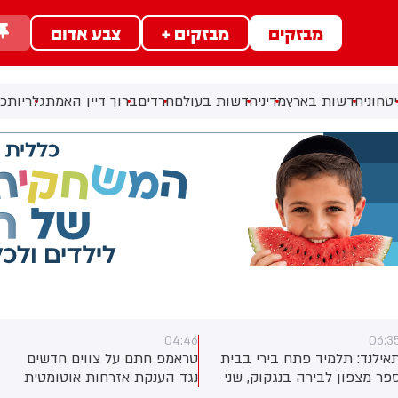
מבזקים
מבזקים +
צבע אדום
טחוני
חדשות בארץ
מדיני
חדשות בעולם
חרדים
ברוך דיין האמת
גלריות
כל
04:46
06:3
אילנד: תלמיד פתח בירי בבית
טראמפ חתם על צווים חדשים
פר מצפון לבירה בנגקוק, שני
נגד הענקת אזרחות אוטומטית
למידים אחרים נפצעו
לילדי זרים הנולדים בארה"ב.