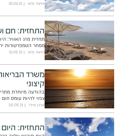
יחיאל גלאי
01.06.21
התחזית: חם ו
תחזית מזג האוויר: הי
ממחר הטמפרטורות ירד
יחיאל גלאי
31.05.21
משרד הבריאות 
קיצוני
בהודעה מיוחדת מתריע 
צפוי להיות עומס חום 
אהרן מילר
30.05.21
התחזית: היום 
היום תורגש עלייה ניכ