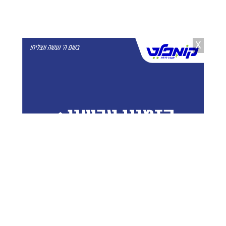
במסוק חיל האוויר לבית החולים
17.07.20
X
ספרי התורה במלון הקורונה נמצאו
פסולים: נכד הגר"ח נחלץ לסייע
למבודדים
17.07.20
הרבי שהיה במצב אנוש הגיע להודות
בכותל
16.07.20
השערים פתוחים: יריד הספרים לא ננעל
16.07.20
בן 35: המג"ש החסידי לבחורים
המבוגרים התארס