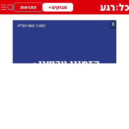
מבזקים +
התראות
X