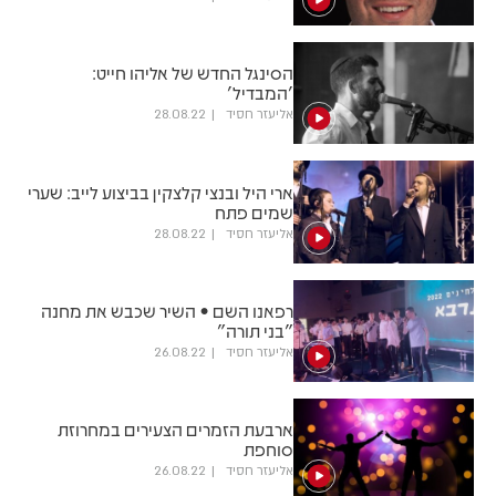
הסינגל החדש של אליהו חייט:
'המבדיל'
אליעזר חסיד
28.08.22
ארי היל ובנצי קלצקין בביצוע לייב: שערי
שמים פתח
אליעזר חסיד
28.08.22
רפאנו השם • השיר שכבש את מחנה
"בני תורה"
אליעזר חסיד
26.08.22
ארבעת הזמרים הצעירים במחרוזת
סוחפת
אליעזר חסיד
26.08.22