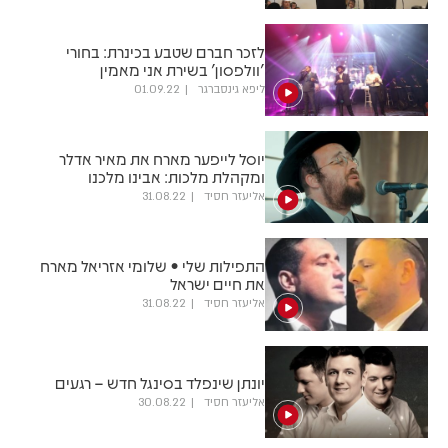
לזכר חברם שטבע בכינרת: בחורי
'וולפסון' בשירת אני מאמין
ליפא גינסברגר
01.09.22
יוסל לייפער מארח את מאיר אדלר
ומקהלת מלכות: אבינו מלכנו
אליעזר חסיד
31.08.22
התפילות שלי • שלומי אזריאל מארח
את חיים ישראל
אליעזר חסיד
31.08.22
יונתן שינפלד בסינגל חדש – רגעים
אליעזר חסיד
30.08.22