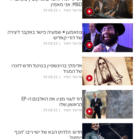
MBD: אני מאמין
אליעזר חסיד
29.08.22
צוזאמען • שמעיה פישר באקבר ליצירה
של דודי קאליש
אליעזר חסיד
29.08.22
אלימלך ברוינשטיין בסינגל חדש לזכרו
של המגיד
אליעזר חסיד
29.08.22
דוד לעווי מציג את האלבום ה-EP
הראשון שלו
אליעזר חסיד
29.08.22
חדש: הלהיט הבא של ישי ריבו 'תכף
ייפתח'