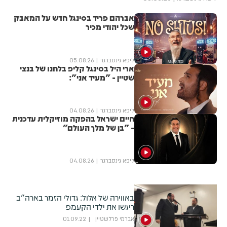
אברהם פריד בסינגל חדש על המאבק
שכל יהודי מכיר
ליפא גינסברגר
05.08.26
ארי היל בסינגל קליפ בלחנו של בנצי
שטיין - "מעיד אני":
ליפא גינסברגר
04.08.26
חיים ישראל בהפקה מוזיקלית עדכנית
- "בן של מלך העולם"
ליפא גינסברגר
04.08.26
באווירה של אלול: גדולי הזמר בארה"ב
ריגשו את ילדי הקעמפ
אברמי פרלשטיין
01.09.22