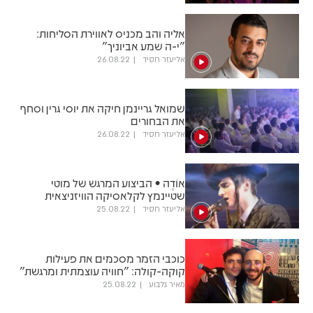
אליה והב מכניס לאווירת הסליחות:
"י-ה שמע אביוניך"
אליעזר חסיד
26.08.22
שמואל גריינמן חיקה את יוסי גרין וסחף
את הבחורים
אליעזר חסיד
26.08.22
אוֹדֶה • הביצוע המרגש של מוטי
שטיינמץ לקלאסיקה הוויזניצאית
אליעזר חסיד
25.08.22
כוכבי הזמר מסכמים את פעילות
קוקה-קולה: "חוויה עוצמתית ומרגשת"
מאיר גלבוע
25.08.22