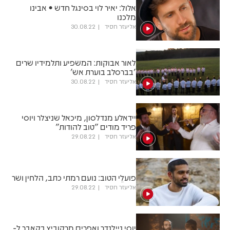
אלול: יאיר לוי בסינגל חדש • אבינו
מלכנו
אליעזר חסיד
30.08.22
לאור אבוקות: המשפיע ותלמידיו שרים
'בברסלב בוערת אש'
אליעזר חסיד
30.08.22
יידאלע מנדלסון, מיכאל שניצלר ויוסי
פריד מודים "טוב להודות"
אליעזר חסיד
29.08.22
פועלֵי הטוב: נועם רמתי כתב, הלחין ושר
אליעזר חסיד
29.08.22
יוסי ניילנדר ואפרים מרקוביץ בקאבר ל-