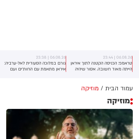
06.08.26 | 23:38
06.08.26 | 23:44
טראמפ: הכניסה הקטנה לתוך איראן
גורם במלוכה הסעודית לאל-ערביה:
הייתה מאוד חשובה. אסור שיהיה
איראן מתאמת עם החות׳ים ועם
להם נשק גרעיני. זה חשוב למזה"ת
המיליציות בעיראק מתקפה כנגד
ולעולם
הממלכה
עמוד הבית
מוזיקה
מוזיקה