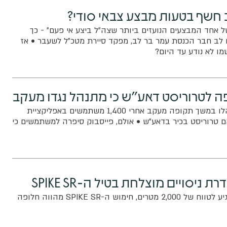
 חשף בטעות מבצע צבאי סודי?
ל אחד המבצעים הנועזים ביותר שצה"ל ביצע אי פעם" - כך
 לב חבר הכנסת עמר בר לב, מפקד סיירת מטכ"ל לשעבר • אז
ו לא נודע עד היום?
ה לטרוריסט דאע"ש כי מתנהל נגדו מעקב
חוקרי ביון מערביים ניהלו במשך תקופה מעקב אחרי 1,400 משתמשים באפליקציית
ם טרוריסט בכיר בדאע"ש • אולם, פייסבוק סיפרה למשתמשים כי
ניסויים מוצלחת בטיל ה-SPIKE SR
שוקל 10 ק"ג בלבד ומגיע לטווח של 2,000 מטרים, חימוש ה-SPIKE SR מהווה חלופה