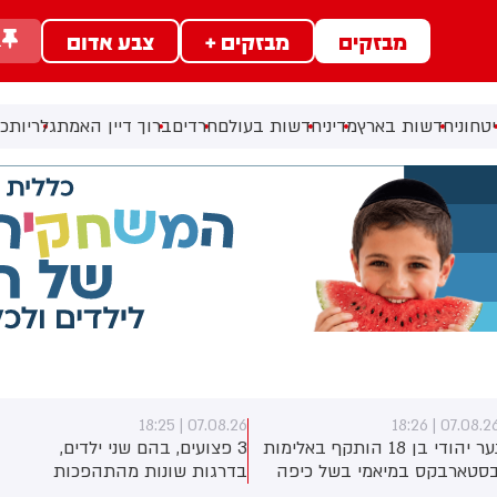
מבזקים
מבזקים +
צבע אדום
ב
טחוני
חדשות בארץ
מדיני
חדשות בעולם
חרדים
ברוך דיין האמת
גלריות
כל
07.08.26 | 18:24
07.08.26 | 18:
3 פצועים, בהם שני ילדים,
תיאוריות קונספירציה אנטישמיות
דרגות שונות מהתהפכות
המאשימות יהודים בשריפות
רקטורון סמוך לחוף הצפוני
היער באירופה מתפשטות באופן