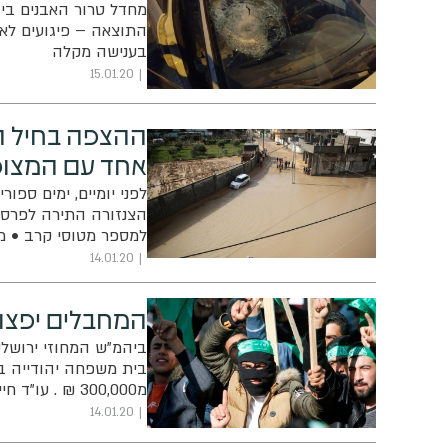
מחדל טרור האבנים ביו"
התוצאה – פיגועים לא 
בענישה מקלה
15.01.20
ההצפה בחיל הא
אחד עם המצופ
לפני יומיים, ימים ספו
הצנזורה התירה לפרסם 
למספר מטוסי קרב • מפק
שאינו עומד בקנה אחד
14.01.20
המחבלים יפצו את 
ביהמ"ש המחוזי ירושלים
בית משפחה יהודייה ב
מ300,000 ₪ . 
פגיעה ביהודים לעולם
14.01.20