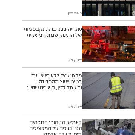
מאיר רוזן
טרגדיה בבני ברק: נקבע מותו
של התינוק שנחנק משקית
יצחק וייס
פתח עסק ללא רישיון על
בסיס ייעוץ מהמדינה -
והועמד לדין; השופט שטיין:
"תוותרו לו"
יצחק וייס
באמצע הניתוח: הרופאים
הגנו בגופם על המטופלים
בזמן רעידת אדמה