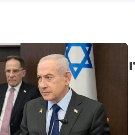
אשדוד. צוותי מד"א העניקו
מכוון ברשתות החברתיות, כך
הם טיפול רפואי בזירה
עולה מניתוח חדש של
CyberWell, ארגון המנטר
אנטישמיות ברשת. הדו"ח מצא כי
פוסטים זהים ב-X שותפו
בצרפתית, אנגלית וספרדית,
בטענה שיהודים הם שהציתו
במכוון את השריפות בצרפת,
ספרד ונורבגיה בטרה להרוויח
ו
פוליטית או כלכלית מהמצב.