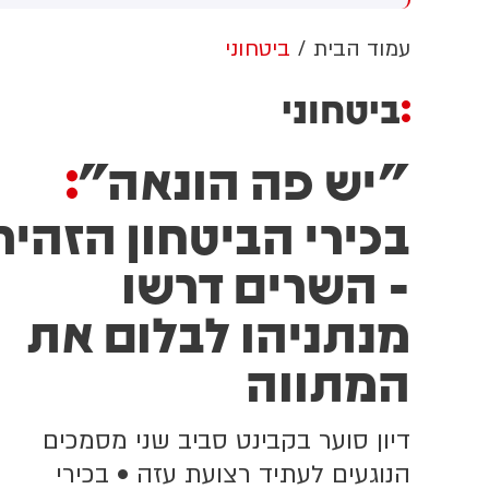
ית הלבן ללא אישור קונגרס,
(43) התנפלה עליו ללא התגרות,
ב
ת המשפט צפוי לדרוש את
היכתה אותו בטלפון סלולרי
ל
עמוד הבית
ביטחוני
ירת העבודות. לממשל תינתן
וניסתה לפגוע בו עם כיסא ברזל
שרות לערער על ההחלטה
תוך צעקות שטנה. עוברי אורח
ביטחוני
חילצו את הנער שמצא מקלט
בשירותים, ופאלמר נעצרה על ידי
"יש פה הונאה"
המשטרה המקומית.
:
בכירי הביטחון הזהיר
- השרים דרשו
מנתניהו לבלום את
המתווה
דיון סוער בקבינט סביב שני מסמכים
הנוגעים לעתיד רצועת עזה • בכירי