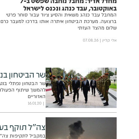
מחדל אדיר: מחבל נוחבה שפשט ב-7
באוקטובר, עבד כנהג ונכנס לישראל
המחבל עבד כנהג משאית והסיע ציוד עבור סוחר פרטי
ברצועה. מערכת הביטחון איתרה אותו בדרכו למעבר כרם
שלום מהצד העזתי
אלי קליין
07.08.26
שר הביטחון בנט
שר הבטחון נפתלי בנט 
להמשך שיתוף הפעולה 
האזוריים
16.01.20
צה"ל תוקף בעז
במקביל לתקיפות צה"ל 