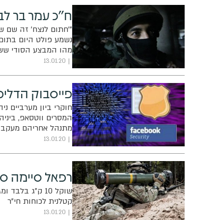
ח"כ עמר בר לב
"'חתום לנצח' זה שם ש
נשמע פולט היום בתום
מהו המבצע הסודי ששמ
13.01.20
פייסבוק הדליפ
המסרים ווטסאפ, ביניה
מתנהל אחריהם מעקב
13.01.20
רפאל סיימה סדרת 
קטלנית לכוחות חי"ר
13.01.20