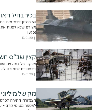
בכיר בחיל האוו
50 מיליון ליטר מים 
נפגעו
13.01.20
קצין שב"ס חשו
מעקב של כמה שבועות ג
ביטחוניים לתמורה לשו
13.01.20
נזק של מיליוני
הצנזורה התירה לפרסם 
למספר מטוסי קרב • על 