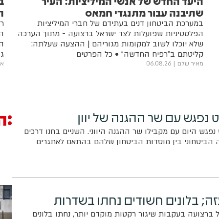
היעד החדש של אנשי המיליציות: העיר
ב
שתיבנה עבור מתנגדי חמאס
ה
במערכת הביטחון דנים בעתידם של חברי המיליציות
רו
הפלסטיניות שפועלות לצד ישראל ברצועה - מתוך הערכה
המ
שלא יוכלו לשוב למקומות מגוריהם | ההצעה שעלתה:
המ
קליטתם ב"רפיח החדשה" • כל הפרטים
גו
מאיר שלם
06.08.26
אב
ה
 נפגש עם שר ההגנה של יוון
נפגש היום עם מקבילו שר ההגנה היווני. השניים בחנו דרכים
הביטחוני בין מוסדות הביטחון שלהם בהתאם לאתגרים
ה; בלונים חשודים נחתו בשדרות
ברצועה בעקבות שיגור רקטות מוקדם יותר, נחתו בלונים