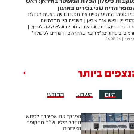
עקבות כישלון הפלת המשטר באיראן: ראש
מוסד הדיח שני בכירים בארגון
מן גופמן החליט לסיים את תפקידם של ראשת מנהלת
ודיעין וראש אגף איראן | השניים היו מהדמויות
רכזיות שהגו וגיבשו את התוכנית שלא יצאה לפועל |
רמים ביטחוניים: "מדובר באחראים הישירים לכישלון"
י וידר
06.08.26
נצפים ביותר
היום
השבוע
החודש
הפרקליטה שסירבה לפרוש
תקבל מיליון ש"ח מהקופה
הציבורית