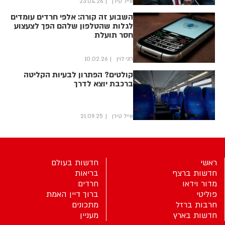
אייל טירן
23.04.26
השבוע זה קורה: אלפי חרדים עומדים
לגלות שהטלפון שלהם הפך לצעצוע
חסר תועלת
חני לוין
10.02.26
קולטים? הפתרון לבעיות הקליטה
ברכבת יוצא לדרך
אייל טירן
21.09.25
ראשי
חדשות בעולם
חדשות ברצף
בריאות
מדור וידאו
חרדים
פוליטי
ברוך דיין האמת
חרבות ברזל
מתכונים
חדשות בארץ
מעניין