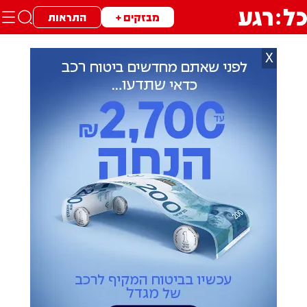
מבזקים +
התראות
X