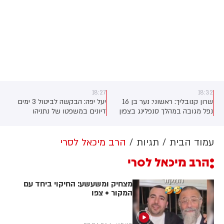
18:27
18:32
שרון קנובליך: ראשוני: נער בן 16
יעל יפה: הבקשה לביטול 3 ימים
נפל מגובה במהלך סנפלינג בצפון
דיונים במשפטו של נתניהו
באוקטובר: בשל "חופשה שנתית"
ם
של המשרד
עמוד הבית
תגיות
הרב מיכאל לסרי
הרב מיכאל לסרי
מצחיק ומשעשע: החיקוי ביחד עם
המקור • צפו