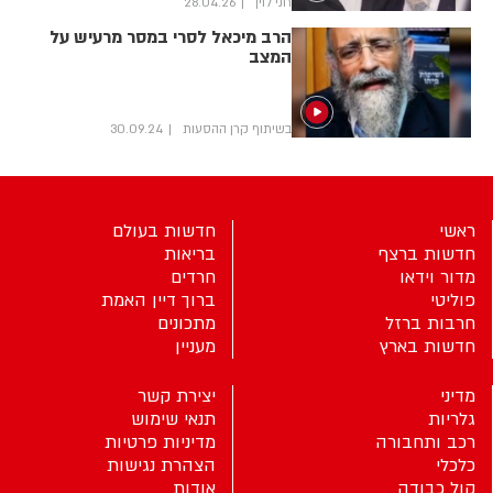
חני לוין
28.04.26
הרב מיכאל לסרי במסר מרעיש על
המצב
בשיתוף קרן ההסעות
30.09.24
ראשי
חדשות בעולם
חדשות ברצף
בריאות
מדור וידאו
חרדים
פוליטי
ברוך דיין האמת
חרבות ברזל
מתכונים
חדשות בארץ
מעניין
מדיני
יצירת קשר
גלריות
תנאי שימוש
רכב ותחבורה
מדיניות פרטיות
כלכלי
הצהרת נגישות
קול כבודה
אודות