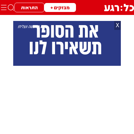
מבזקים +
התראות
X