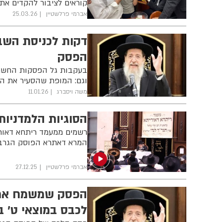
קוראים לציבור להקדים את
אברמי פרלשטיין
25.03.26
דקות לכניסת השב
הפסק
בעקבות גל הפסקות החשמל:
וגם: המופת שהסעיר את הע
משה ויסברג
11.01.26
הסוגיות הלמדניות
רשמים ממעמד ריתחא דאורי
המרא דאתרא הפוסק הגרב"צ
אברמי פרלשטיין
27.12.25
הפסק שמשמח את ע
לכבס במוצאי ט' ב