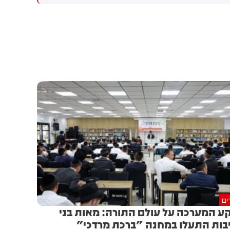
מכוון ברשתות החברתיות, כך
עולה מניתוח חדש של
CyberWell, ארגון המנטר
אנטישמיות ברשת. הדו"ח מצא כי
פוסטים זהים ב-X שותפו
בצרפתית, אנגלית וספרדית,
בטענה שיהודים הם שהציתו
במכוון את השריפות בצרפת,
ספרד ונורבגיה בטרה להרוויח
פוליטית או כלכלית מהמצב.
ים
ע המערכה על עולם התורה: מאות בני
בות התעלו במחנה "ברכת מרדכי"