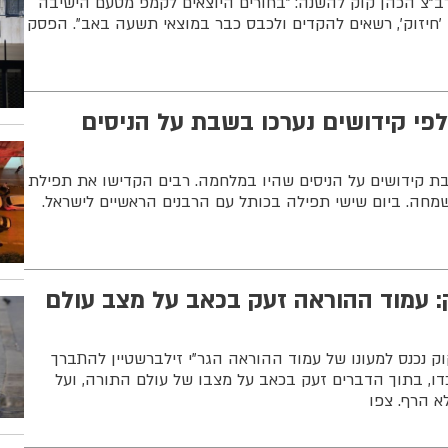
"צ הכהן קוק להשנה: "בחורים היוצאים לקמפ מטעם הישיבה
 'חיזוק', רשאים להקדים ולכבס כבר במוצאי תשעה באב". הפסק
לפי קידושים נערכו בשבת על הניסים
ת קידושים על הניסים שהיו במלחמה. רבים הקדישו את תפילת
י שמחה. ביום שישי תפילה בכותל עם הרבנים הראשיים לישראל.
: עמוד ההוראה זעק בכאב על מצב עולם
קוק נכנס למעונו של עמוד ההוראה הגר"י זילברשטיין להתברך
ו, בתוך הדברים זעק בכאב על מצבו של עולם התורה, ועל
א הרף. צפו