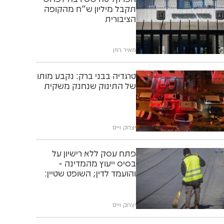
תקבל מיליון ש"ח מהקופה
הציבורית
מאיר רוזן
טרגדיה בבני ברק: נקבע מותו
של התינוק שנחנק משקית
יצחק וייס
פתח עסק ללא רישיון על
בסיס ייעוץ מהמדינה -
והועמד לדין; השופט שטיין:
"תוותרו לו"
יצחק וייס