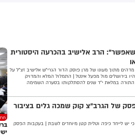
(43) התנפלה עליו ללא התגרות,
באשדוד. צוותי מד"א העניקו להם
יכתה אותו בטלפון סלולרי
טיפול רפואי בזירה
ניסתה לפגוע בו עם כיסא ברזל
וך צעקות שטנה. עוברי אורח
ילצו את הנער שמצא מקלט
שירותים, ופאלמר נעצרה על ידי
משטרה המקומית.
שאפשר": הרב אלישיב בהכרעה היסטורית
ו
 מדהים מתוך מעונו של מרן פוסק הדור הגרי"ש אלישיב זצ"ל על
ו בירושלים מול מפעל אינטל | התמלול המלא והמדויק
 התורה במלאת י"ד שנים להסתלקותו בסערה השמימה
סק של הגרב"צ קוק שמכה גלים בציבור
חרד
ברק
י יש לייחד כיפה וטלית קטן מיוחדים לשבת | בעקבות הפסק
ישי