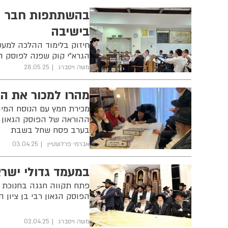
בהשתתפות חבר ה
בישיבה
חיזוק בלימוד ההלכה למעש
הגרא"י קוק שפנה לפוסק ה
משה ויסברג
28.05.25
מהרו למכור את ה
מכירת חמץ עם הנוסח המי
ההוראה של הפוסק הגאון רב
בערב פסח שחל בשבת
אברמי פרלשטיין
03.04.25
במעמד גדולי ישר
פתח תקווה חגגה בחנוכת ב
הפוסק הגאון רבי בן ציון ה
משה ויסברג
02.04.25