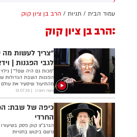
ערבות זרה
הלבן ללא אישור קונגרס, בית
המשפט צפוי לדרוש את עצירת
ה
עמוד הבית
תגיות
הרב בן ציון קוק
העבודות. לממשל תינתן אפשרות
ו
לערער על ההחלטה
ת
הרב בן ציון קוק
ח
ב
ה
"צריך לעשות מה 
לגבי הפגנות | וידא
"מכות גם היה שם?" | גילוי
הפגנות השבת הגדולות שהי
מהתיעוד שיסעיר את עולם
משה ויסברג
13.07.26
כיפה של שבת: הפ
החרדי
הגרב"צ קוק פסק בשיעורו כ
נרשם ביקוש בחנויות