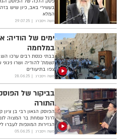
פסק הלכה של הפוסק הגרב
בעשירי באב, כיון שיש בזה
המלא
משה ויסברג
29.07.25
ימים של הודיה: א
במלחמה
בבתי כנסת רבים ערכו השב
'נשמת' להודיה ושרו ניגונ
צפו בתיעודים
משה ויסברג
28.06.25
בביקור של הפוסק
התורה
הפוסק הגאון רבי בן ציון 
לרגל שמחת בר המצוה לנכד
הגזירות המונפות לעברו לל
משה ויסברג
05.06.25