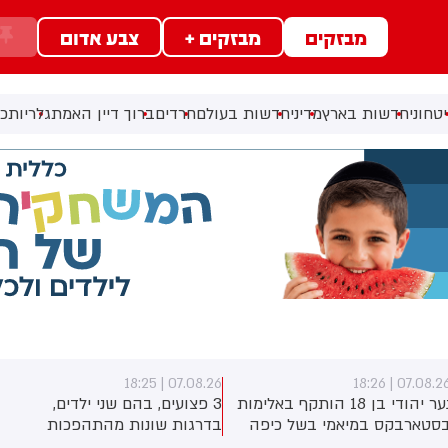
מבזקים
מבזקים +
צבע אדום
ב
טחוני
חדשות בארץ
מדיני
חדשות בעולם
חרדים
ברוך דיין האמת
גלריות
כל
07.08.26 | 18:25
07.08.26 | 18:2
נער יהודי בן 18 הותקף באלימות
3 פצועים, בהם שני ילדים,
סטארבקס במיאמי בשל כיפה
בדרגות שונות מהתהפכות
לבש. צ'יבון חואניטה פאלמר
טרקטורון סמוך לחוף הצפוני