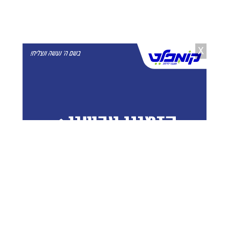
יצחק וייס
23.03.26
"השפלות פומביות": המנכ"לית
מבקשת צו הגנה מעמית בכר
X
מאיר רוזן
22.02.26
לוין על החלטת השופט: "יותר ויותר
שופטים מגלים יושרה ועצמאות"
אברהם פריינד
04.04.25
"עושק אנשים": יו"ר לשכת עורכי
הדין הוצא מדיון בועדת חוקה של
הכנסת
שלו שינברג
20.11.24
כוכב הרשת עו"ד רז עטיה עומד לדין
משמעתי ומאשים: "ניסיון השתקה
פוליטי"