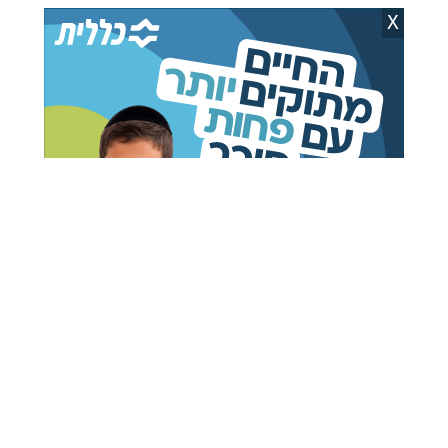
X
אבי וידר
20.07.26
ה"דמוקרטים" בוחרים: יותר מ-112
אלף מתפקדים החלו להצביע
בפריימריז לרשימת הכנסת
אברהם פריינד
20.07.26
נתניהו: אם לא יתאפשרו פריימריז -
נקבע בוועדה מסדרת
קובי ברקת
19.07.26
ברגע האחרון: צו מניעה עצר את
ההצבעה על שריוני נתניהו
אבי וידר
16.07.26
דן אילוז מודיע רשמית: "אני עוזב את
הליכוד, זו מפלגה שנחטפה"