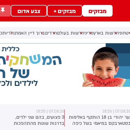
מבזקים
מבזקים +
צבע אדום
ב
טחוני
חדשות בארץ
מדיני
חדשות בעולם
חרדים
ברוך דיין האמת
גלריות
כל
07.08.26 | 18:25
07.08.26 | 18:2
נער יהודי בן 18 הותקף באלימות
3 פצועים, בהם שני ילדים,
סטארבקס במיאמי בשל כיפה
בדרגות שונות מהתהפכות
לבש. צ'יבון חואניטה פאלמר
טרקטורון סמוך לחוף הצפוני