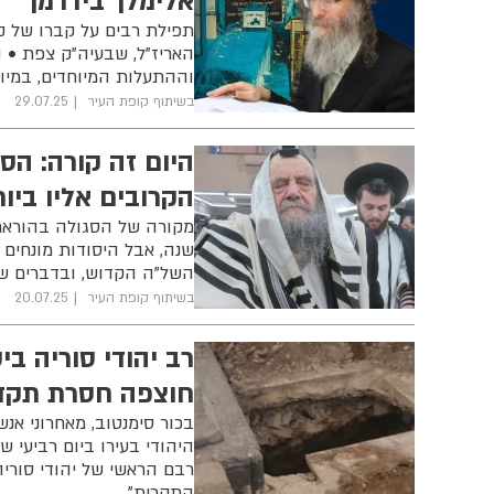
אלימלך בידרמן
תפילת רבים על קברו של קד
האריז"ל, שבעיה"ק צפת • ה
וההתעלות המיוחדים, במיוח
בשיתוף קופת העיר
29.07.25
היום זה קורה: הס
הקרובים אליו ביו
שנה, אבל היסודות מונחים 
השל"ה הקדוש, ובדברים שכ
בשיתוף קופת העיר
20.07.25
רב יהודי סוריה בי
חוצפה חסרת תקד
בכור סימנטוב, מאחרוני אנ
היהודי בעירו ביום רביעי ש
רבם הראשי של יהודי סוריה
התקרית"