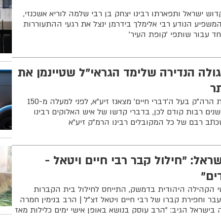
וש ישראל ותפארתו רבינו יצחק בן רבי שלמה לוריא אשכנזי,
משפיע הנודע רבי אלימלך בידרמן ינצל את רגעי ההתעוררות
ד עבור שותפי 'קופת העיר'
גולה הנדירה שלימד הגראי"ל שטיינמן את
תר
מקורה של הסגולה בהוראת הרה"ק בעל ה'דברי חיים' מצאנז זיע"א, לפני למעלה מ-150
שנים רבות קודם לכן, בדברי קדשו של איש האלוקים רבינו
תב רבם של כל המקובלים רבינו הרמ"ק זיע"א
שראל: "חילול קבר רבי חיים ויטאל -
ים"
שי הקהילה היהודית בדמשק, התייחס לחילול בית הקברות
עבר וחפירת קברו של רבי חיים ויטאל זצ"ל | הרב בנימין חמרה
 בישראל הגיב: "הרב עוסק בנושא באופן אישי ימים כלילות מאז