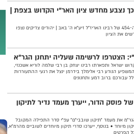
ך נצבע מחדש ציון האר"י הקדוש בצפת |
ההיערכות ליומא דהילולא ה-454 של רבינו האריז"ל זיע"א ה' באב | יהודים צדיקים נצפו
ים את הציון
"י: הצטרפו לרשימה שעליה יתחנן הגר"א
וש ישראל ותפארתו רבינו יצחק בן רבי שלמה לוריא אשכנזי,
משפיע הנודע רבי אלימלך בידרמן ינצל את רגעי ההתעוררות
ל עבורכם ברוב דמע ותחנונים
בכוחו של פוסק הדור, ייערך מעמד נדיר לתיקון
הגר"מ את מעמד "תיקון שובבי"ם" עפ"י סדר התפילה המקובל
 מיוחד • בנוסף, ייערכו סדרי תיקון מיוחדים לשוביים מהרמ"א,
כל הפרטים