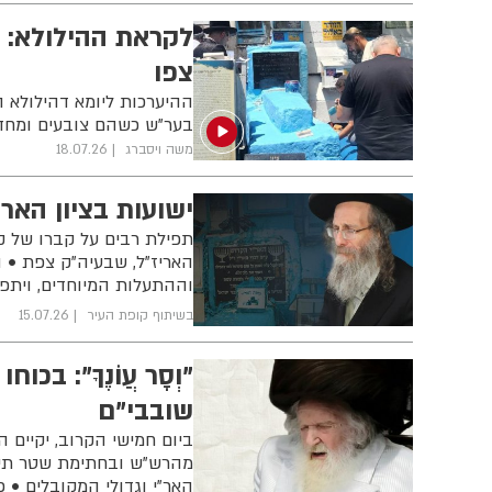
לקראת ההילולא: כ
צפו
בער"ש כשהם צובעים ומחדש
משה ויסברג
18.07.26
ישועות בציון האר
תפילת רבים על קברו של קד
האריז"ל, שבעיה"ק צפת • ה
וההתעלות המיוחדים, ויתפל
בשיתוף קופת העיר
15.07.26
"וְסָר עֲו‍ֹנֶךָ": 
שובבי"ם
ביום חמישי הקרוב, יקיים 
מהרש"ש ובחתימת שטר תיקון
האר"י וגדולי המקובלים • 