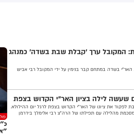
(43) התנפלה עליו ללא התגרות,
באשדוד. צוותי מד"א העניקו להם
יכתה אותו בטלפון סלולרי
טיפול רפואי בזירה
ניסתה לפגוע בו עם כיסא ברזל
וך צעקות שטנה. עוברי אורח
ילצו את הנער שמצא מקלט
שירותים, ופאלמר נעצרה על ידי
משטרה המקומית.
ת: המקובל ערך 'קבלת שבת בשדה' כמנהג
אר"י בשדה במתחם קבר בנימין על ידי המקובל רבי אביש
ם שעשה לילה בציון האר"י הקדוש בצפת
 לפקוד את ציונו של האר"י הקדוש בצפת לרגל יום ההילולא.
 מסכמת מהלילה עם תפילתו של הרה"צ רבי אלימלך בידרמן
פולי
כ"ץ
"אי