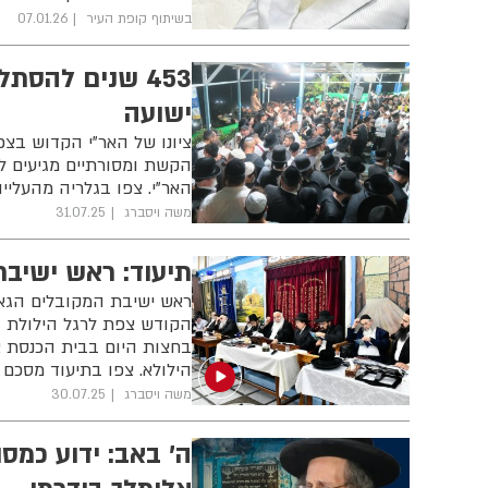
בשיתוף קופת העיר
07.01.26
453 שנים להסת
ישועה
ציונו של האר"י הקדוש בצפת
הקשת ומסורתיים מגיעים ל
האר"י. צפו בגלריה מהעליי
משה ויסברג
31.07.25
תיעוד: ראש ישיבת
ראש ישיבת המקובלים הגאון
הקודש צפת לרגל הילולת ה
בחצות היום בבית הכנסת א
הילולא. צפו בתיעוד מסכם
משה ויסברג
30.07.25
ה' באב: ידוע כמס