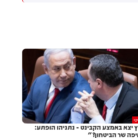
מכוון ברשתות החברתיות, כך
עולה מניתוח חדש של
CyberWell, ארגון המנטר
אנטישמיות ברשת. הדו"ח מצא כי
פוסטים זהים ב-X שותפו
בצרפתית, אנגלית וספרדית,
בטענה שיהודים הם שהציתו
במכוון את השריפות בצרפת,
ספרד ונורבגיה בטרה להרוויח
פוליטית או כלכלית מהמצב.
טי
 יצא באמצע הקבינט - נתניהו הופתע:
פה שר הביטחון?"