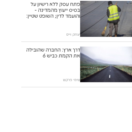
פתח עסק ללא רישיון על
בסיס ייעוץ מהמדינה -
והועמד לדין; השופט שטיין:
"תוותרו לו"
יצחק וייס
דרך ארץ: החברה שהובילה
את הקמת כביש 6
שימי פרקש