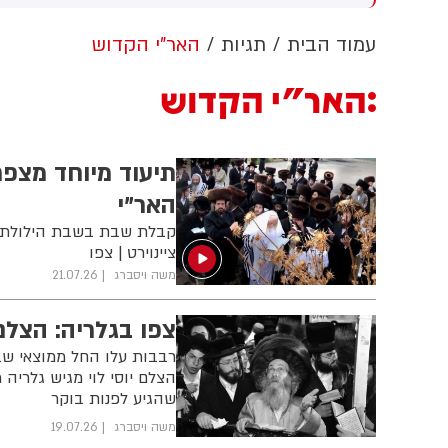
ערבות זרה
הלבן ללא אישור קונגרס, בית
המשפט צפוי לדרוש את עצירת
ה
עמוד הבית
תגיות
האר"י הקדוש
העבודות. לממשל תינתן אפשרות
ו
לערער על ההחלטה
ת
האר"י הקדוש
ח
ב
ה
תיעוד מיוחד מצפ
האר"י
קבלת שבת בשבת הילולת ה
ציינוירט | צפו
משה ויסברג
21.07.26
צפו בגלריה: הצל
רבבות עלו החל ממוצאי שבת
הצלם יוסי לוי מגיש גלריה
שהגיע לפנות בוקר
משה ויסברג
19.07.26