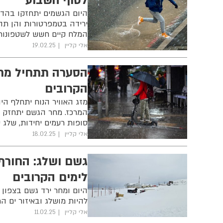
לסוף השבוע
היום הגשמים יתחזקו בהדר
ירידה בטמפרטורות והן תהי
המלח קיים חשש לשטפונות
אלי קליין
19.02.25
הסערה תתחיל מחר
הקרובים
מזג האוויר הנוח יתחלף הי
המרכז. מחר הגשם יתחזק ב
סופות רעמים יחידות, שלג 
אלי קליין
18.02.25
גשם ושלג: החורף
לימים הקרובים
היום ומחר ירד גשם בצפון ה
להיות מושלג ובאיזור ים ה
אלי קליין
11.02.25