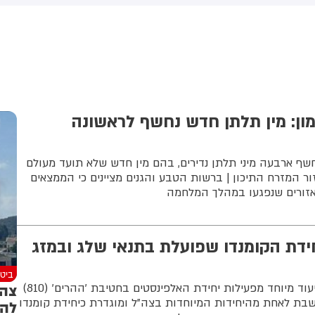
המהלך מגיע לאחר שבית
המשפט העליון פסל צו קודם של
הנשיא בנושא
ון: מין תלתן חדש נחשף לראשונה
שף ארבעה מיני תלתן נדירים, בהם מין חדש שלא תועד מעולם
ור המזרח התיכון | ברשות הטבע והגנים מציינים כי הממצאים
אזורים שנפגעו במהלך המלחמה
ידת הקומנדו שפועלת בתנאי שלג ובמזג
ביטח
צה"
דובר צה"ל מפרסם היום תיעוד מיוחד מפעילות יחידת האלפינסטים בחטיבת ׳ההרים׳ (810)
שבת לאחת מהיחידות המיוחדות בצה"ל ומוגדרת כיחידת קומנדו
להפ