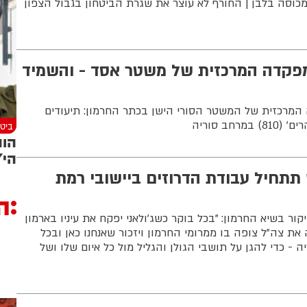
כוסה בלבן | החורף לא עוצר את שגרת הביטחון בגבול הצפון
פקדה המרכזית של משטר אסד - והשמיד
מרכזית של המשטר הסורי הישן בכתר החרמון: תיעודים
חב סוריה
ביטח
הות
הי"
16 לחודש תתחיל עבודת הדרוזים ביישובי רמת
ה
ור בשיא החרמון: "בכל בוקר כשג'ולאני יפקח את עיניו בארמון
ת צה"ל צופה בו ממרומי החרמון ויזכור שאנחנו כאן ובכל
 - כדי להגן על תושבי הגולן והגליל מול כל איום שלו ושל