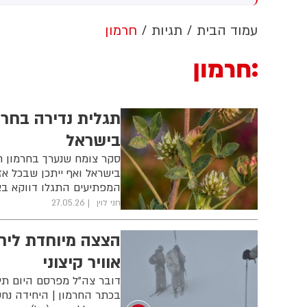
עודי מוחמד בן סלמאן וראש
שלת פקיסטן שהבאז שריף
עמוד הבית
תגיות
חרמון
י לחתום על הסכם שיתוף
עולה הביטחוני בין המדינות
חרמון
תגלית נדירה בחרמ
בישראל
סקר צומח שנערך בחרמון ח
בישראל ואף ייתכן שבכל אז
המפתיעים התגלו דווקא ב
חני לוין
27.05.26
הצצה מיוחדת ליח
אוויר קיצוני
בכתר החרמון | היחידה נח