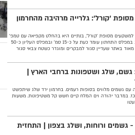
ופת 'קורל': גלרייה מרהיבה מהחרמון
 למשקעים מסופת 'קורל', בנתיים היא בהחלט מקפיאה עם טמפ'
שהגיעה ל-7°-. גובה השלג במפלס התחתון עומד כעת על כ-15 סמ' ובמפלס העליון כ-50
 מאוד באתר שעדיין סגור למבקרים ומוגדר כשטח צבאי סגור
 גשם, שלג ושטפונות ברחבי הארץ |
ה עם גשמים מלווים בסופות רעמים. בחרמון ירד שלג שיתפשט
ז. במדבר יהודה וים המלח קיים חשש קל משטיפונות. משעות
עטו
 גשמים ורוחות, ושלג בצפון | התחזית