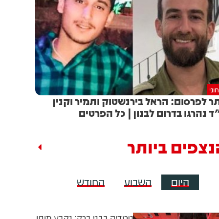
וני
ר לפרסום: הראל בירנשטוק ותמיר וקנין
ד נהרגו בדרום לבנון | כל הפרטים
נצפים ביותר
היום
השבוע
החודש
טרגדיה בבני ברק: נקבע מותו