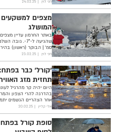
חני לוין
24.02.25
מצפים למשקעים מס
המושלג
באתר החרמון עדיין מצפים
סמ' | הבוקר (ראשון) בהיר
חני לוין
23.02.25
'קורל' כבר בפתח:
תחזית מזג האוויר
היום יהיה קר מהרגיל לעונ
בהדרגה להרי הצפון והמרכ
אחר הצהריים הגשמים יתמ
אלי קליין
20.02.25
סופת קורל בפתח -