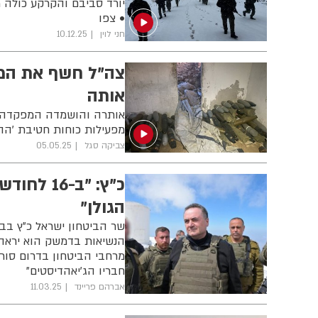
יורד סביבם והקרקע כולה מ
• צפו
חני לוין
10.12.25
צה"ל חשף את המ
אותה
אותרה והושמדה המפקדה ה
מפעילות כוחות חטיבת ׳ההרים׳ (810) במר
צביקה סגל
05.05.25
כ"ץ: "ב-
הגולן"
שר הביטחון ישראל כ"ץ בביק
הנשיאות בדמשק הוא יראה א
מרחבי הביטחון בדרום סוריה
חבריו הג'יאהדיסטים"
אברהם פריינד
11.03.25