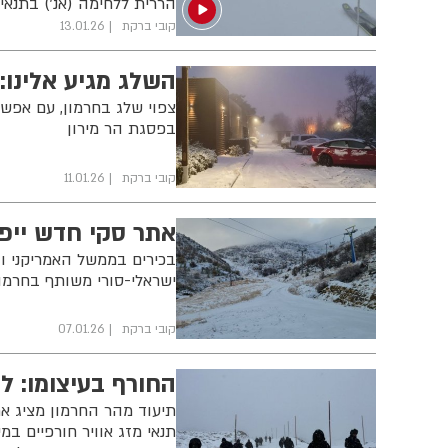
הררית ללחימה (אנ') בתנאי מ
קובי ברקת
13.01.26
השלג מגיע אלינו:
צפוי שלג בחרמון, עם אפש
בפסגת הר מירון
קובי ברקת
11.01.26
אתר סקי חדש ייפ
בכירים בממשל האמריקני 
ישראלי-סורי משותף בחרמו
קובי ברקת
07.01.26
החורף בעיצומו: ל
תנאי מזג אוויר חורפיים במ