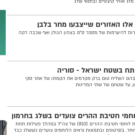
זג אוויר קיצוניים ובתנאי שלג
 אלו האזורים שייצבעו מחר בלבן
רות להיערמות של מספר ס"מ בצפון הגולן ואף שכבה דקה
תח בשטח ישראל - סוריה
ובהם השליח טום ברק מקדמים את הקמתו של אתר סקי
ן, על שטחם של שתי המדינות
וחמי חטיבת ההרים צועדים בשלג בחרמון
תיעוד מהר החרמון מציג את לוחמי חטיבת ההרים (810) של צה"ל במהלך פעילות תחת
יוחד. בסרטונים ובתמונות נראים הלוחמים צועדים כששלג כבד