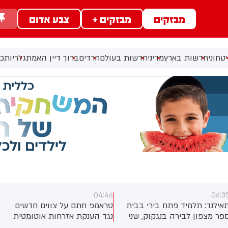
מבזקים
מבזקים +
צבע אדום
טחוני
חדשות בארץ
מדיני
חדשות בעולם
חרדים
ברוך דיין האמת
גלריות
כל
04:46
06:3
אילנד: תלמיד פתח בירי בבית
טראמפ חתם על צווים חדשים
פר מצפון לבירה בנגקוק, שני
נגד הענקת אזרחות אוטומטית
למידים אחרים נפצעו
לילדי זרים הנולדים בארה"ב.