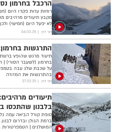
הרכבל בחרמון נסג
רוחות עזות פקדו היום (ח
מקבץ תיעודים מרהיבים מה
לא יפעל היום (חמישי) ולכ
חני לוין
06.03.25
התרגשות בחרמון: 
תיעוד מרגש שהופץ ברשתות
בחרמון (לשעבר הסורי) | 
על שכבת שלג עבה בטמפרטו
בהתרגשות את המזוזה
חני לוין
27.02.25
תיעודים מרהיבים:
בלבנון שהתכסו ב
סופת קורל הביאה עמה גל ק
ברמת הגולן ובדרום לבנון.
המושלגים | הטמפרטורות באתר החרמון צנחו 