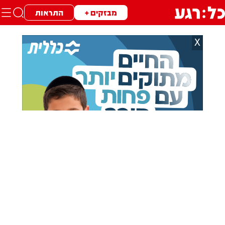
מבזקים +
התראות
X