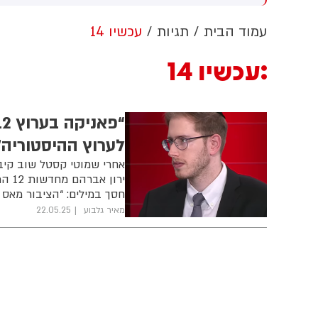
ערבות זרה
הלבן ללא אישור קונגרס, בית
המשפט צפוי לדרוש את עצירת
ה
עמוד הבית
תגיות
עכשיו 14
העבודות. לממשל תינתן אפשרות
ו
לערער על ההחלטה
ת
עכשיו 14
ח
ב
ה
לערוץ ההיסטוריה”
אחרי שמוטי קסטל שוב קיב
ירון
חסך במילים: “הציבור מאס 
מאיר גלבוע
22.05.25