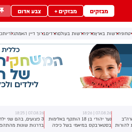
מבזקים
מבזקים +
צבע אדום
טחוני
חדשות בארץ
מדיני
חדשות בעולם
חרדים
ברוך דיין האמת
גלריות
כל
07.08.26 | 18:25
07.08.26 | 18:2
נער יהודי בן 18 הותקף באלימות
3 פצועים, בהם שני ילדים,
סטארבקס במיאמי בשל כיפה
בדרגות שונות מהתהפכות
לבש. צ'יבון חואניטה פאלמר
טרקטורון סמוך לחוף הצפוני