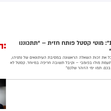
(43) התנפלה עליו ללא התגרות,
באשדוד. צוותי מד"א העניקו להם
יכתה אותו בטלפון סלולרי
טיפול רפואי בזירה
ניסתה לפגוע בו עם כיסא ברזל
וך צעקות שטנה. עוברי אורח
ילצו את הנער שמצא מקלט
שירותים, ופאלמר נעצרה על ידי
משטרה המקומית.
“פאניקה בערוץ 12”: מוטי קסטל פותח חזית – “תתכוננו
ה
ל את זכות השאלה הראשונה במסיבת העיתונאים של נתניהו,
 אברהם מחדשות 12 התעמת מולו בפומבי – וקיבל תשובה חריפה במיוחד. קסטל לא
בכם. תמו ימי הזוהר שלכם"