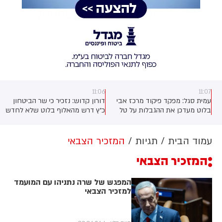
11:06
11:07
עמית סגל: מפקד פיקוד מרכז אבי
דורון קדוש: נזכיר כי שר הביטחון
א
בלוט מעדכן את ההגבלות על טל
כ״ץ דרש מהאלוף בלוט שלא לחדש
ינון דרדיק: יורחק מכל יהודה
את הצו המנהלי נגדו, אך מאחר
ן
ושומרון למעט מודיעין עילית, אליה
שהדבר כלל אינו בסמכותו של השר
יידרש להגיע פעמיים ביום כדי
- האלוף בלוט משתמש בסמכותו
עמוד הבית
תגיות
המזכיר הצבאי
לחתום נוכחות בתחנת המשטרה
המלאה והחוקית ומחליט כן לחדש
המזכיר הצבאי
את הצו נגד דרדיק.
המפגש של שרה נתניהו עם המועמד
למזכיר הצבאי