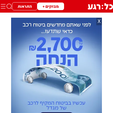
מבזקים +
התראות
X