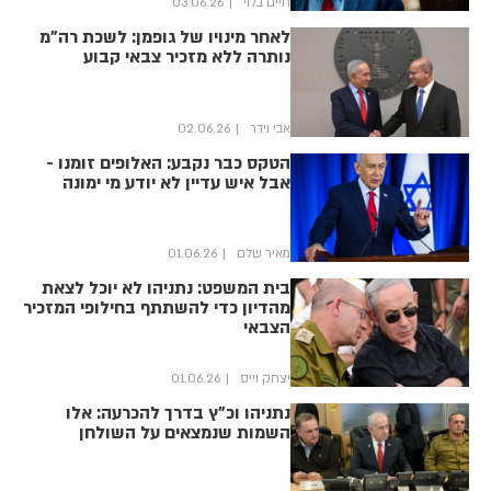
חיים בלוי
03.06.26
לאחר מינויו של גופמן: לשכת רה"מ
נותרה ללא מזכיר צבאי קבוע
אבי וידר
02.06.26
הטקס כבר נקבע: האלופים זומנו -
אבל איש עדיין לא יודע מי ימונה
מאיר שלם
01.06.26
בית המשפט: נתניהו לא יוכל לצאת
מהדיון כדי להשתתף בחילופי המזכיר
הצבאי
יצחק וייס
01.06.26
נתניהו וכ"ץ בדרך להכרעה: אלו
השמות שנמצאים על השולחן