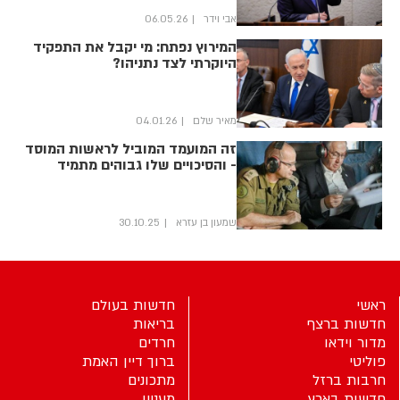
אבי וידר
06.05.26
המירוץ נפתח: מי יקבל את התפקיד
היוקרתי לצד נתניהו?
מאיר שלם
04.01.26
זה המועמד המוביל לראשות המוסד
- והסיכויים שלו גבוהים מתמיד
שמעון בן עזרא
30.10.25
ראשי
חדשות בעולם
חדשות ברצף
בריאות
מדור וידאו
חרדים
פוליטי
ברוך דיין האמת
חרבות ברזל
מתכונים
חדשות בארץ
מעניין