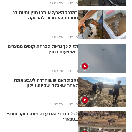
חני לוין
19.03.25
במרכז הארץ: אותרו תנין וחיות בר
נוספות האסורות להחזקה
חני לוין
17.03.25
הזוי: כך נראה הברחת קופים ממצרים
באמצעות רחפן
חני לוין
16.03.25
נקבת ראם ששוחררה לטבע מתה
לאחר שאכלה שקיות ניילון
חני לוין
11.02.25
לכל חובבי הטבע והחיות: בוקר חורפי
בספארי