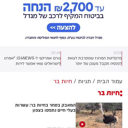
20:49
21:02
פרקליטת המחוז שמסרבת לצאת
גורם אמריקני ל-i24NEWS: "אמרנו
לפנסיה תקבל מענק של יותר
לישראלים שאי אפשר לירות
ממיליון שקלים בתמורה לפרישה
ולהפציץ את הדרך לפתרון מול
ן
לבנון"
עמוד הבית
תגיות
חיות בר
חיות בר
המאבק בסחר בחיות בר: עשרות
בעלי חיים נתפסו בצפון