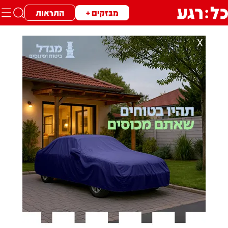
מבזקים +
התראות
X