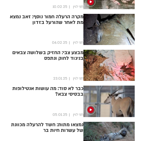
חני לוין
10.02.25
מקרה הרעלה חמור נוסף: זאב נמצא
מת לאחר שהורעל בזדון
חני לוין
06.02.25
מבצע צבי: החזיק בשלושה צבאים
בניגוד לחוק ונתפס
חני לוין
23.01.25
כבר לא סוד: מה עושות אנטילופות
בבסיסי צבא?
חני לוין
05.01.25
נמצאו מתות: חשד להרעלה מכוונת
של עשרות חיות בר