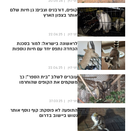
חני לוין
20.05.26
קופים, דורבנים וצבים: גן חיות שלם
אותר בצפון הארץ
חני לוין
22.06.25
לראשונה בישראל: למור בסכנת
הכחדה נתפס יחד עם חיות נוספות
חני לוין
22.04.25
עוברים לשלב "בית הספר": כך
משקמים את הקופים שהוחרמו
חני לוין
27.03.25
התופעה לא פוסקת: קוף נוסף אותר
נטוש ביישוב בדרום