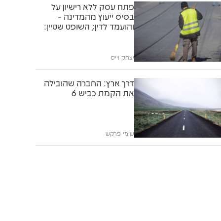
פתח עסק ללא רישיון על
בסיס ייעוץ מהמדינה -
והועמד לדין; השופט שטיין:
"תוותרו לו"
יצחק וייס
דרך ארץ: החברה שהובילה
את הקמת כביש 6
שימי פרקש