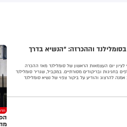
(43) התנפלה עליו ללא התגרות,
באשדוד. צוותי מד"א העניקו להם
יכתה אותו בטלפון סלולרי
טיפול רפואי בזירה
ניסתה לפגוע בו עם כיסא ברזל
וך צעקות שטנה. עוברי אורח
ילצו את הנער שמצא מקלט
שירותים, ופאלמר נעצרה על ידי
משטרה המקומית.
סומלילנד וההכרזה: "הנשיא בדרך
 לציון יום העצמאות הראשון של סומלילנד מאז ההכרה
 בחגיגות ובריקודים מסורתיים. במקביל, שגריר סומלילנד
מנה להרצוג והודיע על ביקור צפוי של נשיא סומלילנד
חדש
הפר
מהק