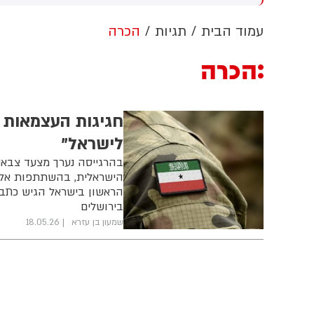
ערבות זרה
הלבן ללא אישור קונגרס, בית
המשפט צפוי לדרוש את עצירת
ה
עמוד הבית
תגיות
הכרה
העבודות. לממשל תינתן אפשרות
ו
לערער על ההחלטה
ת
הכרה
ח
ב
ה
חגיגות העצמאות ב
לישראל"
בהרגייסה נערך מצעד צבאי
הישראלית, בהשתתפות אלפים
הראשון בישראל הגיש כתב א
בירושלים
שמעון בן עזרא
18.05.26