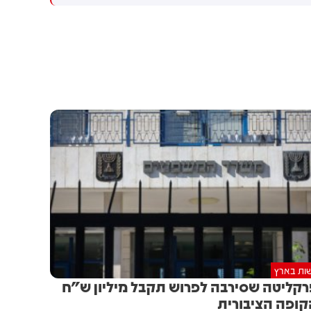
מכוון ברשתות החברתיות, כך
עולה מניתוח חדש של
CyberWell, ארגון המנטר
אנטישמיות ברשת. הדו"ח מצא כי
פוסטים זהים ב-X שותפו
בצרפתית, אנגלית וספרדית,
בטענה שיהודים הם שהציתו
במכוון את השריפות בצרפת,
ספרד ונורבגיה בטרה להרוויח
פוליטית או כלכלית מהמצב.
ות בארץ
קליטה שסירבה לפרוש תקבל מיליון ש"ח
ופה הציבורית