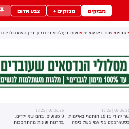
מבזקים
מבזקים +
צבע אדום
ב
טחוני
חדשות בארץ
מדיני
חדשות בעולם
חרדים
ברוך דיין האמת
גלריות
כל
07.08.26 | 18:25
07.08.26 | 18:2
נער יהודי בן 18 הותקף באלימות
3 פצועים, בהם שני ילדים,
סטארבקס במיאמי בשל כיפה
בדרגות שונות מהתהפכות
לבש. צ'יבון חואניטה פאלמר
טרקטורון סמוך לחוף הצפוני