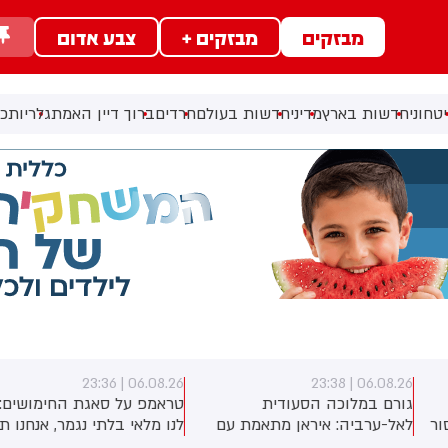
מבזקים
מבזקים +
צבע אדום
טחוני
חדשות בארץ
מדיני
חדשות בעולם
חרדים
ברוך דיין האמת
גלריות
כל
06.08.26 | 23:36
06.08.26 | 23:3
ורם במלוכה הסעודית
טראמפ על סאגת החימושים: יש
אל-ערביה: איראן מתאמת עם
לנו מלאי בלתי נגמר, אנחנו תמיד
חות׳ים ועם המיליציות בעיראק
רוצים עוד