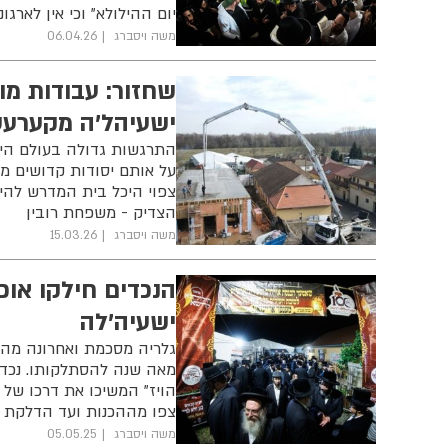
יום ההילולא" וכי אין לארג
משה ויסברג
06.04.26
שחזור: עבודות מ
ישעיהל'ה מקערעס
התרגשות גדולה בעולם היה
על אותם יסודות קדושים ממ
צפוי היכל בית המדרש להיפ
הצדיק - משפחת רובין
משה ויסברג
15.03.26
ישעיה'לה
מאה שנה להסתלקותו. נכדיו
הויז" המשיכו את דרכו של 
צפו מההכנות ועד הדלקת 
משה ויסברג
05.05.25