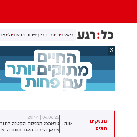
ראשי
חדשות ברצף
מדור וידאו
פוליטי
בי
X
8
06.08.26 | 23:44
06.08.26 | 2
מבזקים
רוכב אופנוע בן 30 נהרג בתאונה
טראמפ: הכניסה הקטנה לתוך
ג
חמים
רי אילת
איראן הייתה מאוד חשובה. אסור
ל
שיהיה להם נשק גרעיני. זה
ה