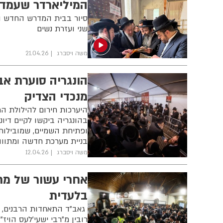
המיליארדר שעמד 
סיור בבית המדרש החדש והמ
שני ועזרת נשים
משה ויסברג
21.04.26
הונגריה סוערת אב
מנכדי הצדיק
היערכות חירום להילולת הר
בהונגריה ביקשו לקיים דיו
ופתיחת השמיים, שמובילות 
בניית מערכת חדשה ומתווה
משה ויסברג
12.04.26
אחרי עשור של מת
בלעדית
גאב"ד התאחדות הרבנים, ה
רובין מ"רבי ישעי'לעס הויז