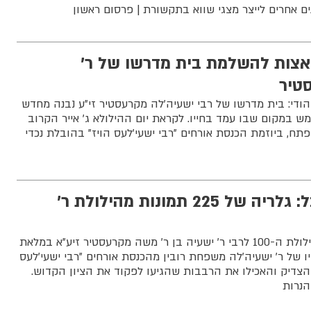
ונים אחרים לייצר מצגי שווא בתקשורת | פרסום ראשון
ואצות להשלמת בית מדרשו של ר'
טיר
ודי: בית מדרשו של רבי ישעיה'לה מקרעסטיר זי"ע נבנה מחדש
ש במקום שבו עמד בחייו. לקראת יום ההילולא ג' אייר הקרוב
תח, ביוזמת הכנסת אורחים "רבי ישעי'לעס הויז" בהובלת נכדי
הנכדים חילקו אוכל: גלריה של 225 תמונות מהילולת ר'
גלריה מסכמת ואחרונה מהילולת ה-100 לרבי ר' ישעיה בן ר' משה מקרעסטיר זיע"א במלאת
 של ר' ישעיה'לה משפחת רובין מהכנסת אורחים "רבי ישעי'לעס
הצדיק והאכילו את הרבבות שהגיעו לפקוד את הציון הקדוש.
הנרות