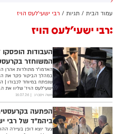
חשוב למזה"ת ולעולם
מ
עמוד הבית
תגיות
רבי ישעי'לעס הויז
רבי ישעי'לעס הויז
העבודות הופסקו ל
המשוחזר בקרעסט
האדמו"ר מתולדות אהרן השו
במהלך הביקור פקד את הצ
שנפתח במיוחד לכבודו | הע
ישעי'לעס הויז' שליוו את 
משה ויסברג
16.07.26
הפתעה בקרעסטיר:
ביהמ"ד של רבי יש
צעד יוצא דופן בעיירה ההו