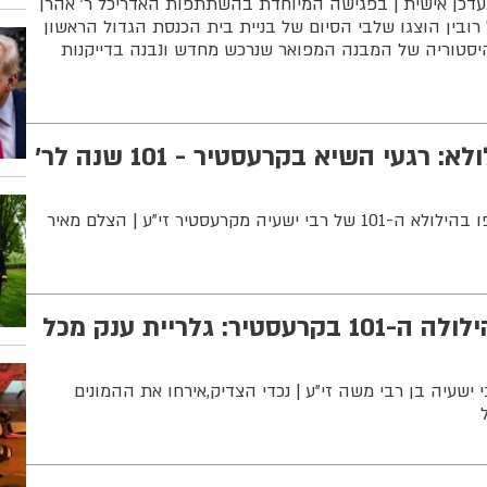
תעדכן אישית | בפגישה המיוחדת בהשתתפות האדריכל ר' אהרן
 רובין הוצגו שלבי הסיום של בניית בית הכנסת הגדול הראשון
יסטוריה של המבנה המפואר שנרכש מחדש ונבנה בדייקנות
תיעוד מ-5 ימי הילולא: רגעי השיא בקרעסטיר - 101 שנה לר'
כ-30 אלף בני אדם השתתפו בהילולא ה-101 של רבי ישעיה מקרעסטיר זי"ע | הצלם מאיר
כ-30 אלף איש בהילולה ה-101 בקרעסטיר: גלריית ענק מכל
לא ה-101 של רבי ישעיה בן רבי משה זי"ע | נכדי הצדיק,אירחו את ההמונים