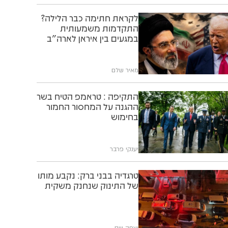
לקראת חתימה כבר הלילה?
התקדמות משמעותית
במגעים בין איראן לארה"ב
מאיר שלם
התקיפה : טראמפ הטיח בשר
ההגנה על המחסור החמור
בחימוש
יענקי פרבר
טרגדיה בבני ברק: נקבע מותו
של התינוק שנחנק משקית
יצחק וייס