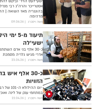
ישעי'לעס הויז" וביקש לה
אסטרייכר והרה"ג רבי מנדל
בהונגריה מאז השואה | הה
מדהימה
משה ויסברג
09.06.26
ישעי'לה
אדרי מגיש גלריה מסמכת
משה ויסברג
23.04.26
הזוויות
יום ההילו
במתחמי ענק של לינה ואוכל
משה ויסברג
22.04.26