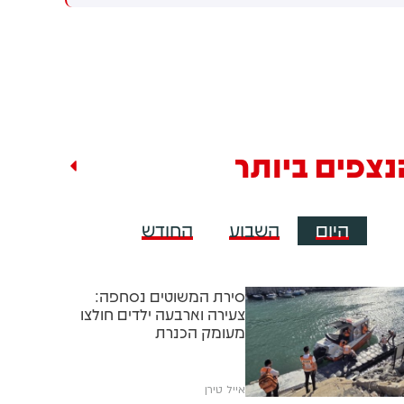
שקלים שהמדינה רצתה להביא
המו״מ להסכם: זה יכול לקרות
לי על פינוי 1,700 משפחות
בקרוב
נצפים ביותר
היום
השבוע
החודש
סירת המשוטים נסחפה:
צעירה וארבעה ילדים חולצו
מעומק הכנרת
אייל טירן