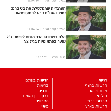
בשיתוף קופת העיר
16.04.26
הטרגדיה שמטלטלת את בני ברק:
סופר הסת"ם קרס לפתע פתאום
בשיתוף קופת העיר
14.04.26
הלם בשכונה: הרב מנחם ליכטמן ז"ל
נפטר בפתאומיות בגיל 52
משה ויסברג
13.04.26
ראשי
חדשות בעולם
חדשות ברצף
בריאות
מדור וידאו
חרדים
פוליטי
ברוך דיין האמת
חרבות ברזל
מתכונים
חדשות בארץ
מעניין