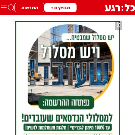
מבזקים +
התראות
X