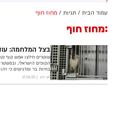
בן ללא אישור קונגרס, בית
(43) התנפלה עליו ללא התגרות,
ב
שפט צפוי לדרוש את עצירת
היכתה אותו בטלפון סלולרי
ט
עמוד הבית
תגיות
מחוז חוף
בודות. לממשל תינתן אפשרות
וניסתה לפגוע בו עם כיסא ברזל
רער על ההחלטה
תוך צעקות שטנה. עוברי אורח
מחוז חוף
חילצו את הנער שמצא מקלט
בשירותים, ופאלמר נעצרה על ידי
המשטרה המקומית.
בצל המלחמה: עוד
שוטרים חילצו אמש קוף נט
הקופים הישראלי, ובמשטרה
בחיות בר ומדגישים כי זהו הקוף 
חני לוין
17.06.25