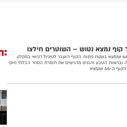
אשדוד. צוותי מד"א העניקו להם
מכוון ברשתות החברתיות, כך
יפול רפואי בזירה
עולה מניתוח חדש של
CyberWell, ארגון המנטר
אנטישמיות ברשת. הדו"ח מצא כי
פוסטים זהים ב-X שותפו
בצרפתית, אנגלית וספרדית,
בטענה שיהודים הם שהציתו
במכוון את השריפות בצרפת,
 קוף נמצא נטוש – השוטרים חילצו
ה
ספרד ונורבגיה בטרה להרוויח
וש שנמצא בשטח פתוח. הקוף הועבר לטיפול רפואי במקלט
פוליטית או כלכלית מהמצב.
 וברשות הטבע והגנים מדגישים את חומרת הסחר הבלתי חוקי
ה-46 שנמצא