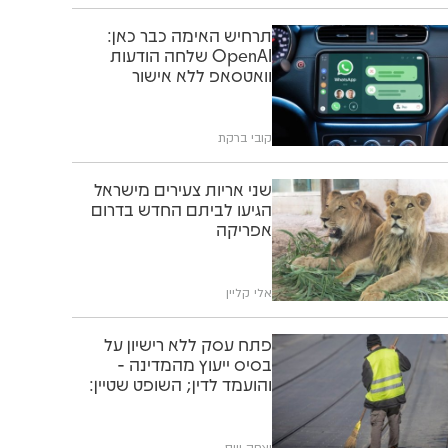
תרחיש האימה כבר כאן:
OpenAI שלחה הודעות
וואטסאפ ללא אישור
קובי ברקת
שני אריות צעירים מישראל
הגיעו לביתם החדש בדרום
אפריקה
אלי קליין
פתח עסק ללא רישיון על
בסיס ייעוץ מהמדינה -
והועמד לדין; השופט שטיין:
"תוותרו לו"
יצחק וייס