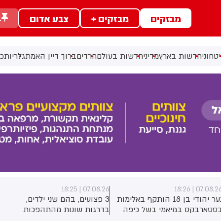
מבזקים
מבזקים +
צבע אדום
ב
טחוני
חדשות בארץ
מדיני
חדשות בעולם
חרדים
ברוך דיין האמת
גלריות
כל
07.08.26 | 18:24
07.08.26 | 18:2
3 פצועים, בהם שני ילדים,
תיאוריות קונספירציה אנטישמיות
דרגות שונות מהתהפכות
המאשימות יהודים בשריפות
רקטורון סמוך לחוף הצפוני
היער באירופה מתפשטות באופן