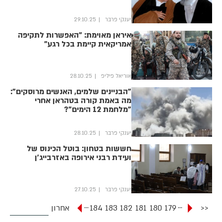
יענקי פרבר
29.10.25
איראן מאוימת: "האפשרות לתקיפה
אמריקאית קיימת בכל רגע"
אוריאל פיליפ
28.10.25
"הבניינים שלמים, האנשים מרוסקים":
מה באמת קורה בטהראן אחרי
"מלחמת 12 הימים"?
יענקי פרבר
28.10.25
חששות בטחון: בוטל הכינוס של
ועידת רבני אירופה באזרבייג'ן
יענקי פרבר
27.10.25
...
...
<<
179
180
181
182
183
184
אחרון