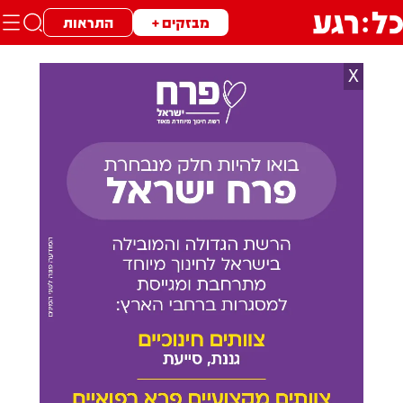
מבזקים +
התראות
X