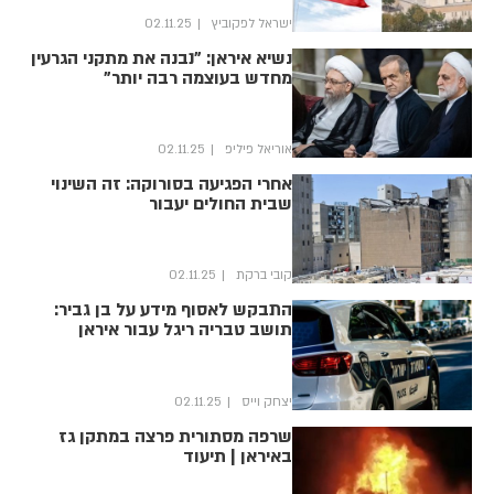
ישראל לפקוביץ
02.11.25
נשיא איראן: "נבנה את מתקני הגרעין
מחדש בעוצמה רבה יותר"
אוריאל פיליפ
02.11.25
אחרי הפגיעה בסורוקה: זה השינוי
שבית החולים יעבור
קובי ברקת
02.11.25
התבקש לאסוף מידע על בן גביר:
תושב טבריה ריגל עבור איראן
יצחק וייס
02.11.25
שרפה מסתורית פרצה במתקן גז
באיראן | תיעוד