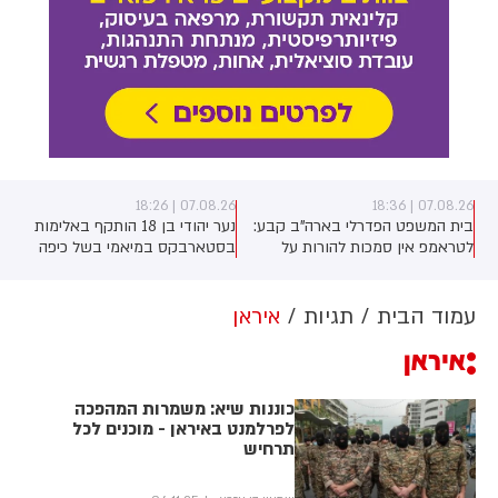
07.08.26 | 18:26
07.08.26 | 18:36
בית המשפט הפדרלי בארה"ב קבע:
נער יהודי בן 18 הותקף באלימות
לטראמפ אין סמכות להורות על
בסטארבקס במיאמי בשל כיפה
בניית אולם הנשפים בבית הלבן
שלבש. צ'יבון חואניטה פאלמר (43)
ללא אישור קונגרס, בית המשפט
התנפלה עליו ללא התגרות, היכתה
צפוי לדרוש את עצירת העבודות.
אותו בטלפון סלולרי וניסתה לפגוע
עמוד הבית
תגיות
איראן
לממשל תינתן אפשרות לערער על
בו עם כיסא ברזל תוך צעקות
איראן
ההחלטה
שטנה. עוברי אורח חילצו את הנער
שמצא מקלט בשירותים, ופאלמר
נעצרה על ידי המשטרה המקומית.
כוננות שיא: משמרות המהפכה
לפרלמנט באיראן - מוכנים לכל
תרחיש