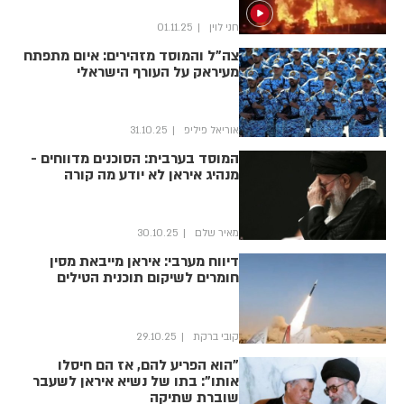
חני לוין
01.11.25
צה"ל והמוסד מזהירים: איום מתפתח
מעיראק על העורף הישראלי
אוריאל פיליפ
31.10.25
המוסד בערבית: הסוכנים מדווחים -
מנהיג איראן לא יודע מה קורה
מאיר שלם
30.10.25
דיווח מערבי: איראן מייבאת מסין
חומרים לשיקום תוכנית הטילים
קובי ברקת
29.10.25
"הוא הפריע להם, אז הם חיסלו
אותו": בתו של נשיא איראן לשעבר
שוברת שתיקה