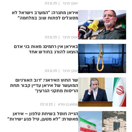
יענקי פרבר
03.11.25
איראן מתגרה: "המערב וישראל לא
מסוגלים לפתוח שוב במלחמה"
יענקי פרבר
03.11.25
באיראן אין רחמים: מאות בני אדם
הוצאו להורג בחודש אחד
יענקי פרבר
03.11.25
שר החוץ האיראני: ״רוב האורניום
המועשר של איראן עדיין קבור תחת
הריסות מתקני הגרעין״
שמעון בן עזרא
02.11.25
הנייה חוסל בשיחת טלפון – איראן
מאשרת: “לא מטען, טיל פגע ישירות”