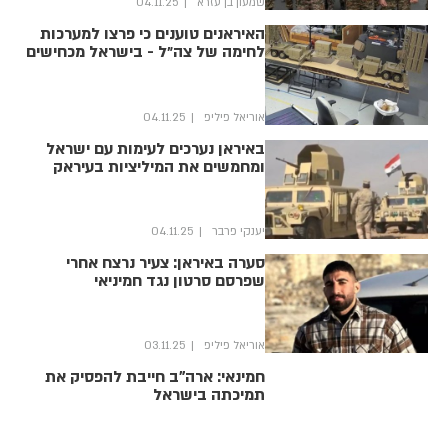
שמעון בן עזרא
04.11.25
האיראנים טוענים כי פרצו למערכות
לחימה של צה״ל - בישראל מכחישים
אוריאל פיליפ
04.11.25
באיראן נערכים לעימות עם ישראל
ומחמשים את המיליציות בעיראק
יענקי פרבר
04.11.25
סערה באיראן: צעיר נרצח אחרי
שפרסם סרטון נגד חמיניאי
אוריאל פיליפ
03.11.25
חמינאי: ארה"ב חייבת להפסיק את
תמיכתה בישראל