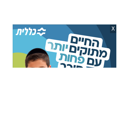
אבי וידר
19.07.26
בכיר במפלגתו של בנט: "אם נרד
ל-13 מנדטים, איזנקוט יוכרז כראש
הגוש"
X
אבי וידר
14.07.26
מי יוביל? איזנקוט וליברמן במגעים
לאיחוד
אבי וידר
04.05.26
גולן נגד לפיד: "מסרב לאיחוד בגלל
'בעיות אישיות'"
אלי יעקובי
22.03.26
גנץ מתנתק מגוש השמאל: "מי אמר
שאני שלכם?"