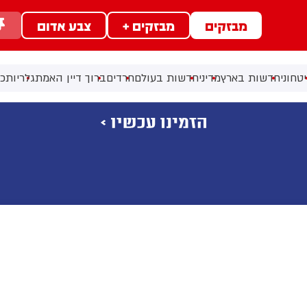
מבזקים
מבזקים +
צבע אדום
טחוני
חדשות בארץ
מדיני
חדשות בעולם
חרדים
ברוך דיין האמת
גלריות
כל