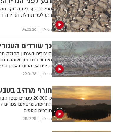
רגע לפני הנדידה:
רגע לפני תחילת הנדידה ה
חני לוין
04.02.26
כך שורדים העגורי
העגורים באגמון החולה מתמ
מים ושכבת פוך שומרת חום.
הפנים אל הרוח באופן המגן
חני לוין
29.01.26
חורף מרהיב בטבע:
כ-20,300 עגורים נצ
החריפה. מרביתם צפויים ל
חורפים נוספים
חני לוין
25.12.25