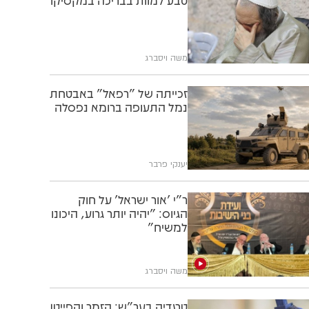
טבע למוות בבריכה במקסיקו
משה ויסברג
זכייתה של "רפאל" באבטחת
נמל התעופה ברומא נפסלה
יענקי פרבר
ר"י 'אור ישראל' על חוק
הגיוס: "יהיה יותר גרוע, היכונו
למשיח"
משה ויסברג
טרגדיה בער"ש: הזמר והפייטן