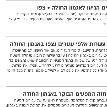
ם הגיעו לאגמון החולה • צפו
אגמון החולה מתמלא חיים עם הגעתם הבוקר (חמישי) של כ-25,600 עגורים. הקולות
ל להקות העגורים מעל האגמון מעניקים רגעים של יופי עוצר
יב
עשרות אלפי עגורים נצפו באגמון החולה
מה, התייצבו סופרי העגורים, עם אור ראשון, לבוקר שכולו
טבע ועגורים וספרו כ 24,500 עגורים באגמון החולה | עינבר שלומית רובין, מנהלת השטח
: "זה רגע של שפיות בתוך המציאות הכאובה שאנו נמצאים בה
ת העגורים הנפלאים מצליחים לרגע להחריש אפילו את קולות
ד נוכל להזמין את כולם לבוא לטייל באגמון ולהנות מכל היופי
חזה המפעים הבוקר באגמון החולה
ברים קולות המלחמה, משפחה ראשונה של עגורים הגיעה
ח: "בשנים 'רגילות' העגורים מסמלים את תחילת העונה באגמון,