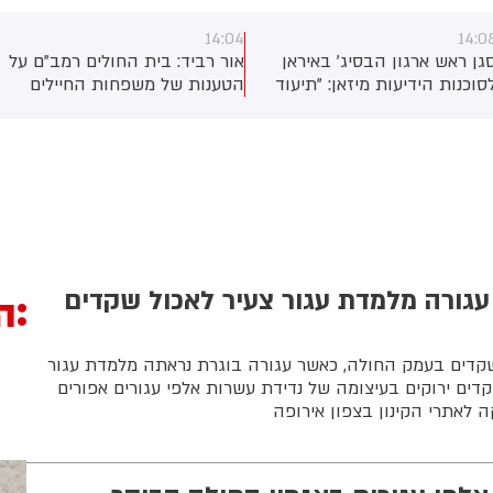
14:04
14:0
גן ראש ארגון הבסיג' באיראן
אור רביד: בית החולים רמב"ם על
סוכנות הידיעות מיזאן: "תיעוד
הטענות של משפחות החיילים
ל מוג'תבא ח'אמנאי בפומבי
הפצועים: "בבית החולים ניתן
בפגישות עם מפקדים יפורסם
טיפול איכותי ומקצועי לכלל
עתיד"
המטופלים, ובוודאי לחיילי צה"ל,
על ידי צוות מקצועי ומיומן. אנו
מתייחסים ברצינות מלאה לכל
טענה ומתחקרים לעומק פניות
מסוג זה. לאחר בירור האירוע, אנו
דוחים טענות ליחס לא הולם
למטופל"
עגורה מלמדת עגור צעיר לאכול שקדים
ה
קדים בעמק החולה, כאשר עגורה בוגרת נראתה מלמדת עגור
קדים ירוקים בעיצומה של נדידת עשרות אלפי עגורים אפורים
 לאתרי הקינון בצפון אירופה