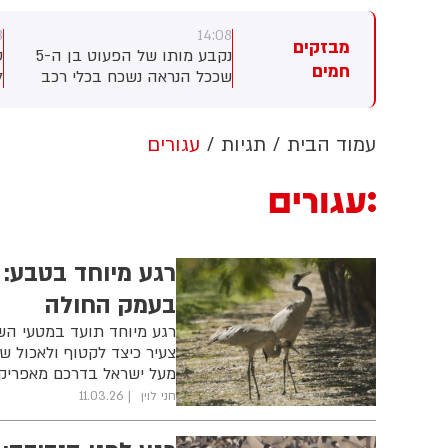
8
14:08
14
מבזקים
חה ערעור האלוף בלוט על
נקבע מותו של הפעוט בן ה-5
ס
חמים
טול הצו המנהלי נגד טל דרדיק
שככל הנראה נשכח בכלי רכב
ל
בעיר לוד
ש
ו
ב
עמוד הבית
תגיות
עגורים
עגורים
רגע מיוחד בטבע: 
בעמק החולה
רגע מיוחד תועד במטעי הש
צעיר כיצד לקטוף ולאכול ש
מעל ישראל בדרכם מאפריקה
חני לוין
11.03.26