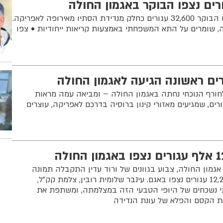
ים נצפו הבוקר באגמון החולה
באגמון החולה-קק"ל נספרו הבוקר 32,600 עגורים כחלק מנדידת הסתיו מאירופה לאפריקה.
ה, שומרים על התא המשפחתי באמצעות קריאות ייחודיות • צפו
ים ראשונה הגיעה לאגמון החולה
ורף הנוכחי נחתה באגמון החולה – ומביאה עמה מראות
ים, שמגיעים מאזורי קינון ברוסיה בדרכם לאפריקה, עוצרים
גמון החולה, צבוע בגוונים של ורוד עדין התקבלה תמונה
אופטימית ומרגשת – כ-12,200 עגורים נצפו באגם. עינבר שלומית רובין, צלמת קק"ל,
י נשכחים של היופי הטבעי הזה במצלמתה, ומשתפת את
ת הקסם והפלא של עונת הנדידה