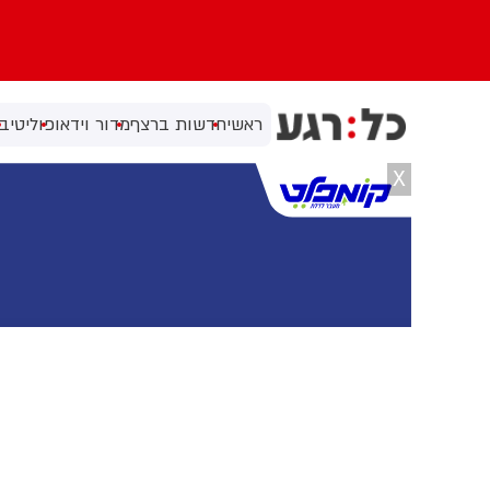
ראשי
חדשות ברצף
מדור וידאו
פוליטי
בי
X