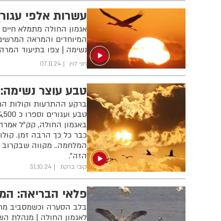
עשרות אלפי עגורי
המיוחדים והמראה המרשים ש
נשימה | צפו בתיעוד המרה
חני לוין
07.11.24
טבע עוצר נשימה: 
ברקע ההתרעות וקולות המלח
באגמון החולה, קק"ל אמרה
כבר כל כך הרבה זמן. קולו
המלחמה.. מקווה שבקרוב מא
הזה".
קובי ברקת
31.10.24
פלאי הבריאה: המ
בלב הסערה וכשמסביב מתג
לאגמון החולה | מנהלת השט