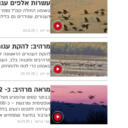
עשרות אלפים עגור
העגורים, שנודדים גם בליל
חני לוין
06.11.25
מרהיב: להקת עגור
להקת העגורים הראשונה לח
מרהיבים ותקווה בלב. העגור
באגמון כדי לנוח ולהתחזק
חני לוין
29.09.25
מראה מרהיב: כ- 12 אלף עגורים נצפו באגמון החולה
בבוקר קסום שהפציע מעל א
הצליחה לתפוס רגעים בלת
הציבור בתיעוד שממחיש א
קובי ברקת
14.01.25