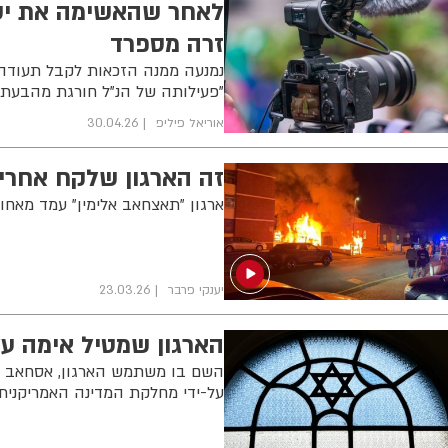
לאחר שהאשימה את ישר
זרה מספרד
נמנעה ממנה הזכאות לקבל תעודה 
"פעילותה של הנ"ל חורגת מהבעת ד
אוריאל פיליפ
30.04.26
זה הארגון שלקח אחריו
ארגון "תאצחאב אלימין" עמד מאחור
יענקי פרבר
23.03.26
הארגון שמטיל אימה על
השם בו משתמש הארגון, אסחאב אל-
על-ידי מחלקת המדינה האמריקנית