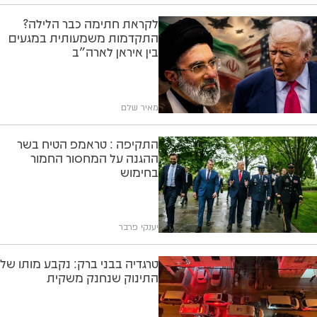
לקראת חתימה כבר הלילה?
התקדמות משמעותית במגעים
בין איראן לארה"ב
מאיר שלם
התקיפה : טראמפ הטיח בשר
ההגנה על המחסור החמור
בחימוש
יענקי פרבר
טרגדיה בבני ברק: נקבע מותו של
התינוק שנחנק משקית