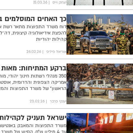
יצחק וייס
15.03.26
כך האחים המוסלמים בא
דוח משרד התפוצות מתאר רשת ארג
להפצת אידיאולוגיה קיצונית, דה־ל
קהילות יהודיות
אוריאל פיליפ
26.02.26
ברקע המתיחות: מאות מ
אמריקה הצפונית והדרומית, אוסטרל
הראשון" של משרד התפוצות והמא
יענקי פרבר
23.02.26
ישראל תעניק לקהילות יהודיו
משרד התפוצות והמאבק באנטישמיות
עד 4 מיליון ש״ח. הסיוע של מ