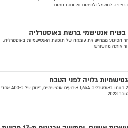
 רציפה לחשמל ולחימום וארוחות חמות
ם בשיח אנטישמי ברשת באוסטרליה
ר הפיגוע ממחיש את עומקה של תופעת האנטישמיות באוסטרליה,
ור אותה מהשורש
טישמיות גלויה לפני הטבח
בין אוקטובר 2024 לספטמבר 2025 דווחו באוסטרליה 1,654 אירועים אנטישמיים, זינוק של כ-400 אחוז
ישראל תאסור כניסה לעשרות אישים, וחמישה ארגונים מ-17 מדינות