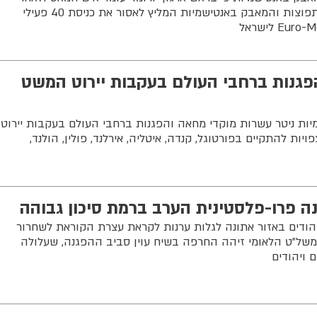
הפרסום בניו יורק טיימס, משרד התפוצות והמאבק באנטישמיות המליץ לאסור את כניסת 40 פעילי
פגנות ברחבי העולם בעקבות יירוט המשט
ת ניטר עשרות מוקדי מחאה והפגנות ברחבי העולם בעקבות יירוט
ות להתקיים בפורטוגל, קנדה, איטליה, אירלנד, פולין, הולנד,
ה פרו-פלסטינית הערב ברמת סיכון גבוהה
הודים באזור אתונה לגלות ערנות לקראת עצרת הקוראת לשחרור
משל"ט הלאומי זיהה החרפה בשיח עוין סביב ההפגנה, שעלולה
ם ויהודים