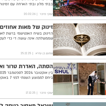
בבתי מלון ובתי הארחה עם זמינות
יענקי פרבר
20.02.26
זינוק של מאות אחוזי
הזינוק בשיח האנטישמי ברשת לאח
שממשלתה אינה עושה די כדי לעק
שמעון בן עזרא
25.12.25
הסתה, האדרת טרור ואנ
ביחס לממוצע השנתי לפני 7 באוקטובר 2023
יענקי פרבר
17.12.25