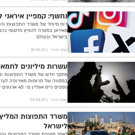
נחשף: קמפיין איראני 
דוח מיוחד של משרד התפוצות והמ
מאיראן במטרה להפיץ פרסומי כזב,
בישראל ובעולם
יענקי פרבר
18.06.26
עשרות מיליונים לחמאס
מחקר חדש של משרד התפוצות והמ
במסווה של תרומות מאירופה לעזה.
נוספים גייס אונליין מ- 45 ארגונים יותר מ־9.5 מיליון דולר במסווה של גיוס כספים למטרות צדקה
יענקי פרבר
03.06.26
לישראל
לאחר חשיפת משרד התפוצות והמאב