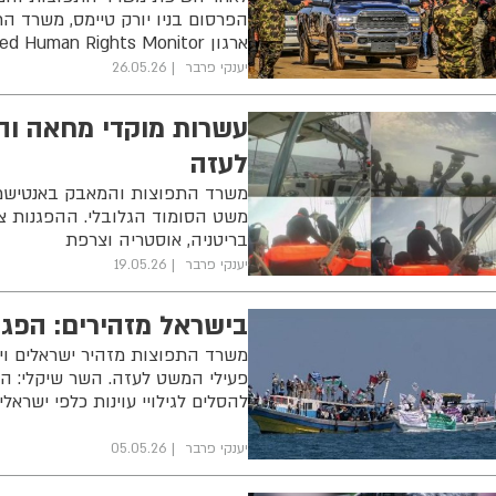
ארגון Euro-Med Human Rights Monitor לישראל
יענקי פרבר
26.05.26
עשרות מוקדי מחאה וה
לעזה
משרד התפוצות והמאבק באנטישמיו
משט הסומוד הגלובלי. ההפגנות צפוי
בריטניה, אוסטריה וצרפת
יענקי פרבר
19.05.26
בישראל מזהירים: הפגנ
משרד התפוצות מזהיר ישראלים וי
פעילי המשט לעזה. השר שיקלי: ה
להסלים לגילויי עוינות כלפי ישראלי
יענקי פרבר
05.05.26