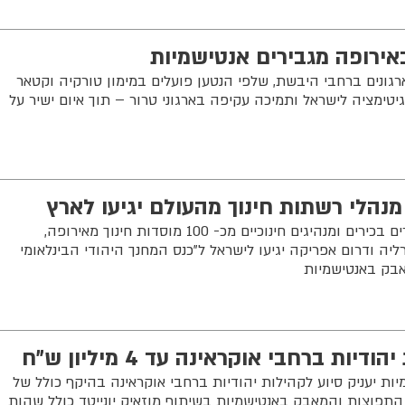
ירופה מגבירים אנטישמיות
ונים ברחבי היבשת, שלפי הנטען פועלים במימון טורקיה וקטאר
גיטימציה לישראל ותמיכה עקיפה בארגוני טרור – תוך איום ישיר על
נהלי רשתות חינוך מהעולם יגיעו לארץ
350 מנהלי רשתות חינוך יהודי, מורים בכירים ומנהיגים חינוכיים מכ- 100 מוסדות חינוך מאירופה,
יה ודרום אפריקה יגיעו לישראל ל"כנס המחנך היהודי הבינלאומי
בק באנטישמיות
ת ברחבי אוקראינה עד 4 מיליון ש״ח
 יעניק סיוע לקהילות יהודיות ברחבי אוקראינה בהיקף כולל של
שרד התפוצות והמאבק באנטישמיות בשיתוף מוזאיק יונייטד כולל שהות