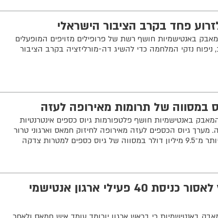
לזרוע פחד בקרב הציבור הישראלי
אבק באנטישמיות חושף רשת של פרופילים מזויפים המופעלים
 ניפוח נזקי המלחמה כדי להשיג דה-מורליזציה בקרב הציבור
 במסווה של תרומות מאירופה לעזה
אבק באנטישמיות חושף פלטפורמות גיוס כספים אינטרנטיות
 מערך גיוס הכספים לעזה מאירופה לחיזוק חמאס וארגוני טרור
משרד התפוצות המליץ לאסור כניסת 40 פעילי ארגון אנטישמי
ק באנטישמיות כי בראש ארגון יורומד עומד איש חמאס ולאחר