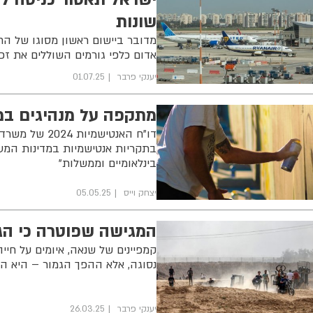
שונות
מדובר ביישום ראשון מסוגו של הח
אדום כלפי גורמים השוללים את זכ
יענקי פרבר
01.07.25
מתקפה על מנהיגים במ
דו"ח האנטישמ
בתקריות אנטישמיות במדינות המער
בינלאומיים וממשלות"
יצחק וייס
05.05.25
המגישה שפוטרה כי הג
קמפיינים של שנאה, איומים על חיי
נסוגה, אלא ההפך הגמור – היא המ
יענקי פרבר
26.03.25