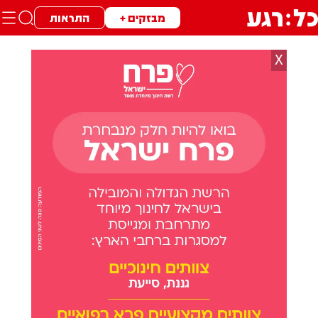
מבזקים +
התראות
X