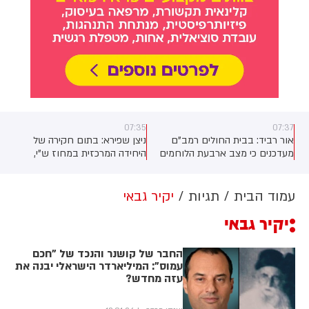
07:35
07:37
אור רביד: בבית החולים רמב"ם
ניצן שפירא: בתום חקירה של
מעדכנים כי מצב ארבעת הלוחמים
היחידה המרכזית במחוז ש"י,
שנפצעו אתמול בפיצוץ המטען
הצהרת תובע הוגשה נגד ארבעת
בדרום לבנון מוסיף להיות קשה
החשודים הפלסטינים באירוע
התקיפה וחטיפת הנשק של חייל
עמוד הבית
תגיות
יקיר גבאי
צה"ל בחופשה באזור סוסיא לפני
יקיר גבאי
כשבועיים. מעצר החשודים הוארך
מעת לעת ועם סיום החקירה צפוי
להיות מוגש נגדם כתב אישום
החבר של קושנר והנכד של "חכם
בימים הקרובים
עמוס": המיליארדר הישראלי יבנה את
עזה מחדש?