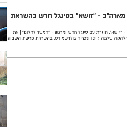
ארה"ב - "זושא" בסינגל חדש בהשראת
"זושא", חוזרת עם סינגל חדש ומרגש - "המשך לחלום" | את
הלהקה שלמה גייסן וזכריה גולדשמידט, בהשראת פרשת השבוע