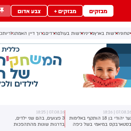
מבזקים
מבזקים +
צבע אדום
טחוני
חדשות בארץ
מדיני
חדשות בעולם
חרדים
ברוך דיין האמת
גלריות
כל
07.08.26 | 18:25
07.08.26 | 18:2
נער יהודי בן 18 הותקף באלימות
3 פצועים, בהם שני ילדים,
סטארבקס במיאמי בשל כיפה
בדרגות שונות מהתהפכות
לבש. צ'יבון חואניטה פאלמר
טרקטורון סמוך לחוף הצפוני