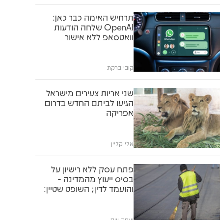
תרחיש האימה כבר כאן:
OpenAI שלחה הודעות
וואטסאפ ללא אישור
קובי ברקת
שני אריות צעירים מישראל
הגיעו לביתם החדש בדרום
אפריקה
אלי קליין
פתח עסק ללא רישיון על
בסיס ייעוץ מהמדינה -
והועמד לדין; השופט שטיין:
"תוותרו לו"
יצחק וייס