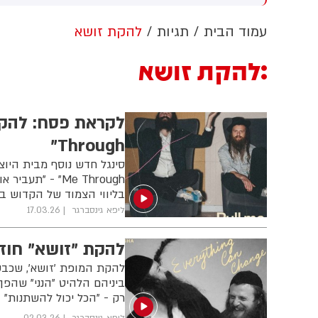
ערבות זרה
הלבן ללא אישור קונגרס, בית
המשפט צפוי לדרוש את עצירת
ה
עמוד הבית
תגיות
להקת זושא
העבודות. לממשל תינתן אפשרות
ו
לערער על ההחלטה
ת
להקת זושא
ח
ב
ה
Through"
Me Through" - 
בליווי הצמוד של הקדוש בר
ליפא גינסברגר
17.03.26
להקת "זושא" חוזר
להקת המופת 'זושא', שכבש
ביניהם הלהיט "הנני" שהפ
רק - "הכל יכול להשתנות"
ליפא גינסברגר
02.03.26