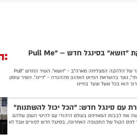
(43) התנפלה עליו ללא התגרות,
באשדוד. צוותי מד"א העניקו להם
יכתה אותו בטלפון סלולרי
טיפול רפואי בזירה
ניסתה לפגוע בו עם כיסא ברזל
וך צעקות שטנה. עוברי אורח
ילצו את הנער שמצא מקלט
שירותים, ופאלמר נעצרה על ידי
משטרה המקומית.
לקראת פסח: להקת "זושא" בסינגל חדש – "Pull Me
ה
סינגל חדש נוסף מבית היוצר של הלהקה המצליחה מארה"ב - "זושא". השיר החדש "Pull
"תעביר אותי", נוצר בהשראת הפיוט האהוב מההגדה - "דיינו". השיר עוסק
וך הוא בכל שעל וצעד בחיינו
ת עם סינגל חדש: "הכל יכול להשתנות"
ה את לבבות המאזינים בעולם היהודי עם להיטי הענק שלהם
ך לפס הקול של התקופה האחרונה, בסינגל חדש לפורים אבל לא