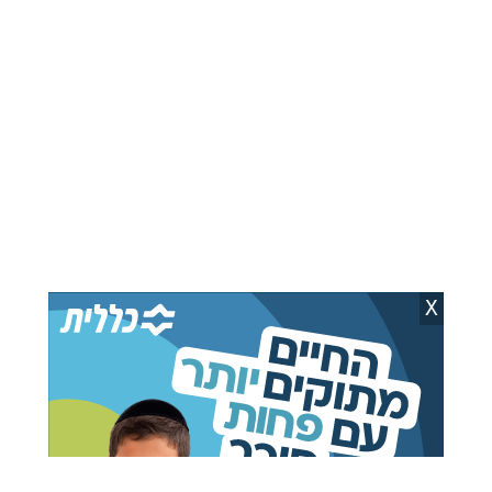
משה ויסברג
14.02.26
הגאון שהתהלך בצידי דרכים: הגה"ח
רבי משה יצחק נייהויז זצ"ל
משה ויסברג
17.01.26
שכונת בית ישראל: מעמד ההדלקה
והטיש של הרבי מפינסק קרלין
משה ויסברג
21.12.25
האדמו"ר הכהן התפלל מהדירה
X
שמשקיפה לציון רבי יוחנן מקרלין
משה ויסברג
13.12.25
תורתם משתמרת: מעמד כבוד התורה
בישיבה גדולה של פינסק קרלין