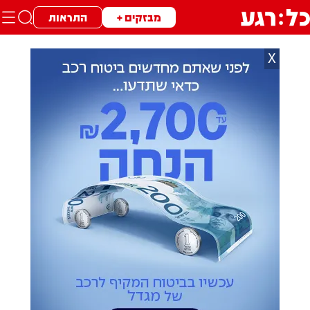
מבזקים +
התראות
X