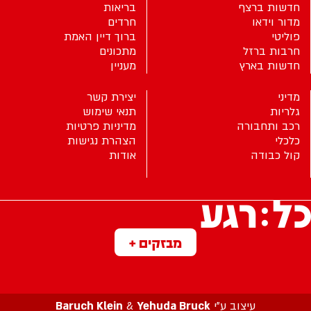
חדשות ברצף
בריאות
מדור וידאו
חרדים
פוליטי
ברוך דיין האמת
חרבות ברזל
מתכונים
חדשות בארץ
מעניין
מדיני
יצירת קשר
גלריות
תנאי שימוש
רכב ותחבורה
מדיניות פרטיות
כלכלי
הצהרת נגישות
קול כבודה
אודות
מבזקים +
עיצוב ע”י
Yehuda Bruck
&
Baruch Klein