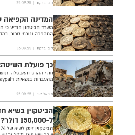
קובי ברקת
25.09.25
המדינה הקפיאה ע
המהפכה וגורמי טרור, במס
קובי ברקת
16.09.25
כך פועלת השיטה:
חרף ההרס והאבטלה, תושבי
מהעברות בנקאיות ו־Paypal ועד שיטת החוואלה ומטבעות קריפטו
מיכאל אור
25.08.25
הביטקוין בשיא חד
ל-150,000 דולר?
שבר שיא מאז 2021 והגיע לרמה של 4,790 דולר