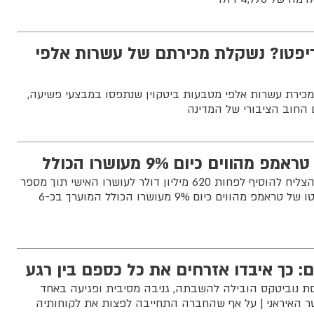
פטו? נשקלת מכירתם של עשרות אלפי
מכירת עשרות אלפי מטבעות ביטקוין שנתפסו במבצעי פשיעה,
 החוב הציבורי של המדינה
הווים כיום 9% מעושרו הכולל
נשיא ארה"ב דונלד טראמפ הצליח להוסיף לפחות 620 מיליון דולר לעושרו האישי תוך מספר
חודשים בלבד, נכסי הקריפטו של טראמפ מהווים כיום 9% מעושרו הכולל המוערך בכ-6
ם: כך איבדו אזרחים את כל כספם בין רגע
 נוביטקס הובילה להשבתה, גניבה מסיבית ופגיעה באחד
 האיראני | על אף שהחברה התחייבה לפצות את לקוחותיה