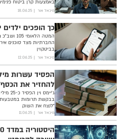
באמצעות קרן ביטוח פנימ
מיכאל אור
18.06.25
כך הופכים ילדים 
המטה הלאומ
החברתיות מצד סוכנים אירא
בביטקוין
מיכאל אור
12.06.25
הפסיד עשרות מילי
להחזיר את הכסף"
ג'יימס 
בבקשת תרומות במטבעות די
"לנצח את השוק
מיכאל אור
11.06.25