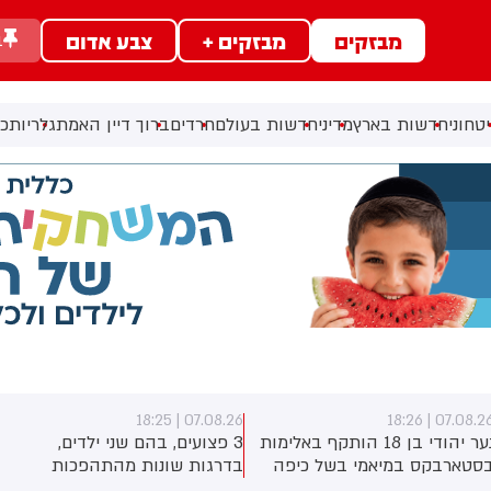
מבזקים
מבזקים +
צבע אדום
ב
טחוני
חדשות בארץ
מדיני
חדשות בעולם
חרדים
ברוך דיין האמת
גלריות
כל
07.08.26 | 18:24
07.08.26 | 18:2
3 פצועים, בהם שני ילדים,
תיאוריות קונספירציה אנטישמיות
דרגות שונות מהתהפכות
המאשימות יהודים בשריפות
רקטורון סמוך לחוף הצפוני
היער באירופה מתפשטות באופן