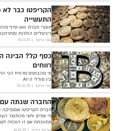
הקריפטו כבר לא 
התעשייה
חוקרי חברת וואן-סייף מזה
דיגיטליים הולכות ומתרחב
קובי ברקת
04.11.25
כסף קל? הבינה ה
רווחים
מי מהבוטים מרוויח הכי ה
בין מודלי ה-AI
קובי ברקת
20.10.25
החברה שגתה עם 
פי שניים וחצי מהתוצר העול
מתווכחת אם זו הוכחה לשק
אוריאל פיליפ
16.10.25