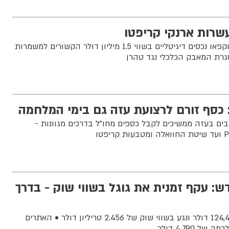
שרות ארנקי קריפטו
משרד הביטחון הודיע כי הוקפאו נכסים דיגיטליים בשווי 1.5 מיליון דולר הקשורים למשמרות
גרת המאבק הכלכלי נגד טהרן
 כסף זורם לרצועת עזה גם בימי המלחמה
ם בעזה ממשיכים לקבל כספים מחו"ל בדרכים מגוונות -
ש: עקף זמנית את גוגל בשווי שוק - בדרך
הביטקוין זינק לשיא של 124,474 דולר ונגע בשווי שוק של 2.456 טריליון דולר • האתרים