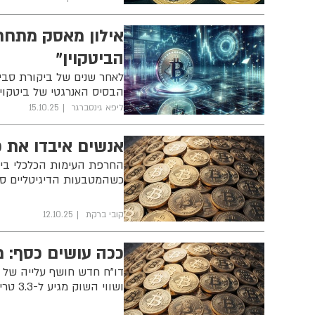
אילון מאסק מתחרט
הביטקוין"
לאחר שנים של ביקורת סביב
הבסיס האנרגטי של ביטקוין
ליפא גינסברגר
15.10.25
אנשים איבדו את 
החרפת העימות הכלכלי בין ו
כשהמטבעות הדיגיטליים ספג
קובי ברקת
12.10.25
ככה עושים כסף: מ
ושווי השוק מגיע ל-3.3 טריליון דולר