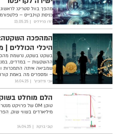
ישירה לקריפטו
כניסת קוינבייס – פלטפור
דודו פרידליס
13.05.25
המהפכה השקטה: 
היכלי הכוללים | מ
בשקט בשקט, נרשמת מהפכה 
ההשקעות – במדדים, במניות
שמביאה איתה התמכרות וה
– ומספרים מה באמת קורה
אבי גדלוביץ'
16.04.25
הלם מוחלט בשוק ה
מיליארדים בשווי שוק. הפרו
קובי ברקת
14.04.25