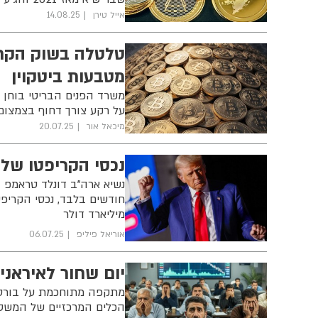
אייל טירן
14.08.25
טלטלה בשוק הקרי
מטבעות ביטקוין
משרד הפנים הבריטי בוחן 
על רקע צורך דחוף בצמצום
מיכאל אור
20.07.25
נכסי הקריפטו של טראמפ מ
מיליארד דולר
אוריאל פיליפ
06.07.25
יום שחור לאיראני
מתקפה מתוחכמת על בורסת
הכלים המרכזיים של המשטר