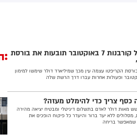
אשדוד. צוותי מד"א העניקו להם
מכוון ברשתות החברתיות, כך
יפול רפואי בזירה
עולה מניתוח חדש של
CyberWell, ארגון המנטר
אנטישמיות ברשת. הדו"ח מצא כי
פוסטים זהים ב-X שותפו
בצרפתית, אנגלית וספרדית,
בטענה שיהודים הם שהציתו
במכוון את השריפות בצרפת,
מאות משפחות של קורבנות 7 באוקטובר תובעות את בורסת
ה
ספרד ונורבגיה בטרה להרוויח
פוליטית או כלכלית מהמצב.
ורסת הקריפטו עצמה עין מכך שמיליארד דולר שימשו למימון
 כסף צריך כדי להימלט מעזה?
שש מאות דולר לאדם בתשלום דיגיטלי ומבטיח יציאה מהירה
 מסלולים ללא יעד ברור והיעדר כל פיקוח הופכים את
י שמאפשר בריחה