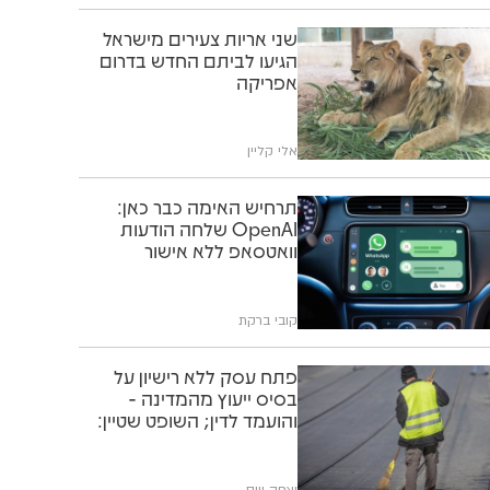
שני אריות צעירים מישראל
הגיעו לביתם החדש בדרום
אפריקה
אלי קליין
תרחיש האימה כבר כאן:
OpenAI שלחה הודעות
וואטסאפ ללא אישור
קובי ברקת
פתח עסק ללא רישיון על
בסיס ייעוץ מהמדינה -
והועמד לדין; השופט שטיין:
"תוותרו לו"
יצחק וייס