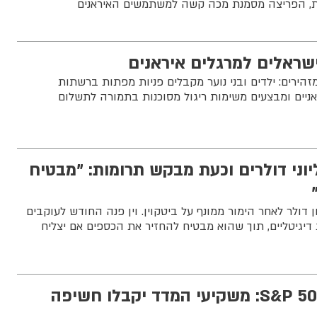
ית, הפריצה מסמנת מכה קשה למשתמשים האיראנים
ישראלים למרגלים איראנים
י 105 ושב"כ מזהירים: ילדים ובני נוער מקבלים פניות מפתות ברשתות
ניים ומבצעים משימות ריגול מסוכנות בתמורה לתשלום
וני דולרים וכעת מבקש תרומות: "מבטיח
וין הפסיד כ-25 מיליון דולר לאחר הימור ממונף על ביטקוין. וין פנה החודש לעוקבים
גיטליים, תוך שהוא מבטיח להחזיר את הכספים אם יצליח
היסטוריה במדד S&P 500: משקיעי המדד יקבלו חשיפה