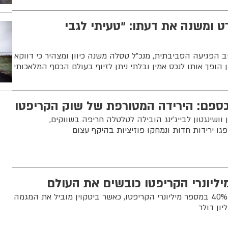
 ומשנה את דעתו: "טעיתי לגבי
 הפגיעה הסביבתית, מנכ"ל טסלה משנה כיוון ומצהיר כי דווקא
 הופך אותו לנכס אמין ובלתי ניתן לזיוף בעולם הכסף המלאכותי
כספם: הירידה המטורפת של שוק הקריפטו
ושינגטון לבייג'ינג הובילה לטלטלה חריפה בשווקים,
ו ירידות חדות ונמחקו פוזיציות בהיקף עצום
יליונרי הקריפטו כובשים את העולם
דו"ח חדש חושף עלייה של 40% במספר מיליונרי הקריפטו, כאשר ביטקוין מוביל את המגמה