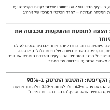
מהפך בוול סטריט: לראשונה, משקיעי מדד S&P 500 ייחשפו ישירות לעולם הקריפטו עם
מת המסחר הגדולה – למדד הכלכלי המרכזי של ארה"ב
הצצה לתופעת ההשקעות שכבשה את
יוחד
פיננסית ברחוב החרדי. יותר ויותר אברכים נכנסים לעולם
, ובקריפטו. האם זו בשורה של חירות כלכלית, או סכנה
פסדים? מיטב המומחים, המשקיעים והרבנים פותחים את הפה
 מאחורי התופעה שכבשה את המגזר
קריפטו: המטבע התרסק ב-90%
טוקן OM של פרויקט מנטרה התרסק אמש מ-6.3 דולר לפחות מ-0.50 דולר, תוך מחיקת
יקט מכחיש הונאה וטוען: "מדובר במכירות כפויות"