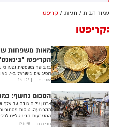
בן ללא אישור קונגרס, בית
(43) התנפלה עליו ללא התגרות,
ב
שפט צפוי לדרוש את עצירת
היכתה אותו בטלפון סלולרי
ט
עמוד הבית
תגיות
קריפטו
בודות. לממשל תינתן אפשרות
וניסתה לפגוע בו עם כיסא ברזל
רער על ההחלטה
תוך צעקות שטנה. עוברי אורח
קריפטו
חילצו את הנער שמצא מקלט
בשירותים, ופאלמר נעצרה על ידי
המשטרה המקומית.
הקריפטו "בינאנס"
בתביעה משפטית נטען כי ב
הפיגועים בישראל ב-7 באוקטובר ופעולות אחרות עברו דרך הרשת שלה
יענקי פרבר
26.11.25
הסכום נחשף: כמה
ארגון עלום גובה עד אלף ו
מהרצועה. טיסות מסתוריות,
המטבעות הדיגיטליים לכל
קובי ברקת
19.11.25