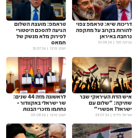
דריכות שיא: טראמפ צפוי
טראמפ: מועצת השלום
להורות בקרוב על מתקפה
הגיעה להסכם היסטורי
נרחבת באיראן
לפירוק מלא מנשק של
חמאס
צביקה סגל
01.08.26
יענקי פרבר
31.07.26
איש הדת העיראקי שבר
לראשונה מזה 44 שנים:
שתיקה: "שלום עם
שר ישראלי באקוודור -
ישראל? אפשרי"
נחתמו מזכרי הבנות
אוריאל פיליפ
29.07.26
יענקי פרבר
05.08.26