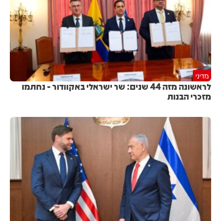
מדיני
לראשונה מזה 44 שנים: שר ישראלי באקוודור - נחתמו
מזכרי הבנות