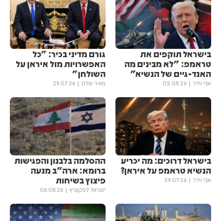
בישראל תוקפים את
גורם מדיני בכיר: "כל
טראמפ: "לא מבינים מה
האפשרויות מול איראן על
האנד-גיים של הנשיא"
השולחן"
אבי וידר
02.08.26
מאיר שלם
29.07.26
בישראל דרוכים: מה יכריע
ההסלמה בלבנון והפגישות
הנשיא טראמפ על איראן?
ברומא: ארה"ב מנעה
פיצוץ בשיחות
אבי וידר
29.07.26
ישראל לפקוביץ
06.08.26