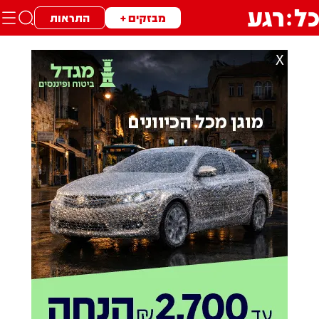
מבזקים +
התראות
X