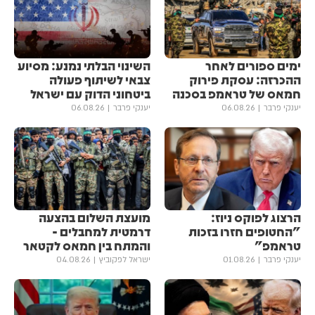
ימים ספורים לאחר
השינוי הבלתי נמנע: מסיוע
ההכרזה: עסקת פירוק
צבאי לשיתוף פעולה
חמאס של טראמפ בסכנה
ביטחוני הדוק עם ישראל
יענקי פרבר
06.08.26
יענקי פרבר
06.08.26
הרצוג לפוקס ניוז:
מועצת השלום בהצעה
"החטופים חזרו בזכות
דרמטית למחבלים -
טראמפ"
והמתח בין חמאס לקטאר
יענקי פרבר
01.08.26
ישראל לפקוביץ
04.08.26