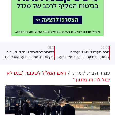
01:41
03:08
גורם סעודי ל-CNN: נערכים
מקורות לרויטרס: טורקיה, סעודיה
למתקפות "בעתיד הקרוב מאוד" על
ופקיסטן יחתמו היום על הסכם הגנה
ע
נמלים ונמלי תעופה מצד מילציות
משותף
ו
עיראקיות והחות'ים הנתמכים על ידי
איראן
עמוד הבית
מדיני
ראש המל"ל לשעבר: "בנט לא
יכול להיות מתווך"