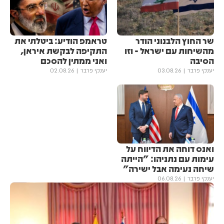
שר החוץ הלבנוני הודר
טראמפ הודיע: ביטלתי את
מהשיחות עם ישראל - וזו
התקיפה לבקשת איראן,
הסיבה
ואני ממתין להסכם
יענקי פרבר
03.08.26
יענקי פרבר
02.08.26
ואנס דוחה את הדיווח על
עימות עם נתניהו: "הייתה
שיחה נעימה אבל ישירה"
יענקי פרבר
06.08.26