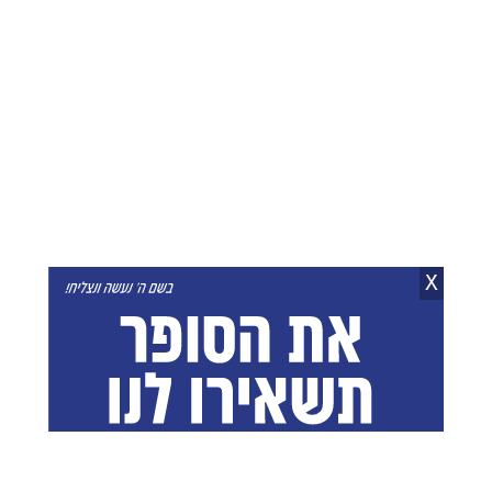
"סוג של פיצוי": ישראל
נחתם חוזה לפרויקט
התבקשה ליצור תכנית
הראשון של "מועצת
נסיעה לסטודנטים מעזה
השלום" של טראמפ בעזה
יענקי פרבר
03.08.26
יענקי פרבר
06.08.26
X
נתניהו שוחח עם מודי:
ברקע הביקורת: ישראל
השותפות בין ישראל להודו
דוחה את הקריאות לעצור
מתחזקת
את התקיפות בעזה
חני לוין
06.08.26
צביקה סגל
03.08.26