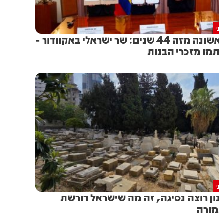
י
לראשונה מזה 44 שנים: שר ישראלי באקוודור -
מו מזכרי הבנות
י
ון רוצה נסיגה, זה מה שישראל דורשת
ורה