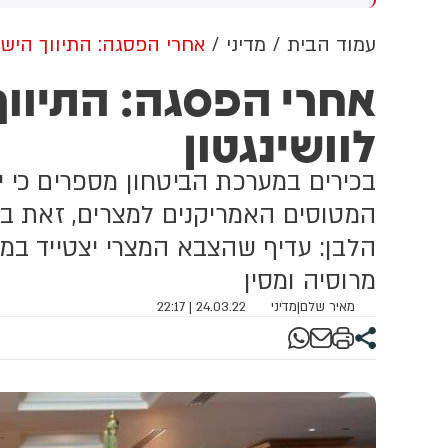
שדוד. צוותי מד"א העניקו להם
מכוון ברשתות החברתיות, כך
פול רפואי בזירה
עולה מניתוח חדש של
עמוד הבית
מדיני
אחרי הפסגה: התיווך הישרא
CyberWell, ארגון המנטר
אחרי הפסגה: התיווך
אנטישמיות ברשת. הדו"ח מצא כי
פוסטים זהים ב-X שותפו
לוושינגטון
בצרפתית, אנגלית וספרדית,
בטענה שיהודים הם שהציתו
במכוון את השריפות בצרפת,
בכירים במערכת הביטחון מספרים כי
ספרד ונורבגיה בטרה להרוויח
פוליטית או כלכלית מהמצב.
המטוסים האמריקנים למצרים, זאת ב
הלבן: עדיף שהצבא המצרי יצטייד במ
מרוסיה ומסין
מאיר שלם
|
מדיני
24.03.22 | 22:17