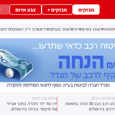
מבזקים
מבזקים +
צבע אדום
טחוני
חדשות בארץ
מדיני
חדשות בעולם
חרדים
ברוך דיין האמת
גלריות
כל
07.08.26 | 18:07
07.08.26 | 18:1
נהג רכב כבן 30 נהרג בתאונת
ידו של ילד נלכדה בתוך אביזר
רכים בירושלים
של מיקסר בביתו בירושלים,
לוחמי כבאות והצלה הוזעקו