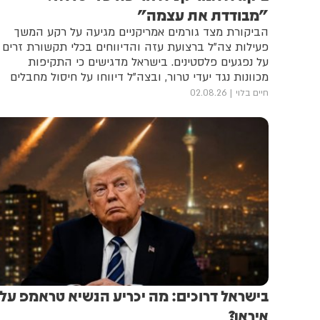
"מבודדת את עצמה"
הביקורת מצד גורמים אמריקניים מגיעה על רקע המשך
פעילות צה"ל ברצועת עזה והדיווחים בכלי תקשורת זרים
על נפגעים פלסטינים. בישראל מדגישים כי התקיפות
מכוונות נגד יעדי טרור, ובצה"ל דיווחו על חיסול מחבלים
מחמאס, הג'יהאד האיסלאמי וארגונים נוספים
חיים בלוי
02.08.26
בישראל דרוכים: מה יכריע הנשיא טראמפ על
איראן?