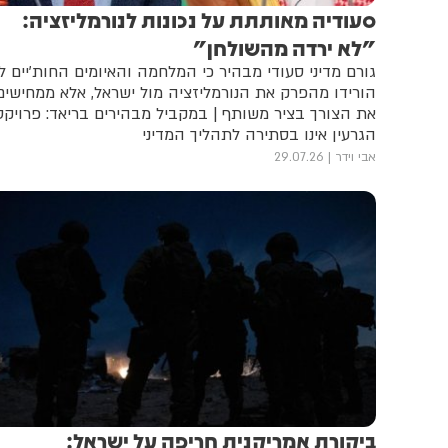
סעודיה מאותתת על נכונות לנורמליזציה:
"לא ירדה מהשולחן"
גורם מדיני סעודי מבהיר כי המלחמה והאיומים החות'יים ל
הורידו מהפרק את הנורמליזציה מול ישראל, אלא ממחישים
את הצורך בציר משותף | במקביל מבהירים בריאד: פרויקט
הגרעין אינו בסתירה לתהליך המדיני
אבי וידר
29.07.26
ביקורת אמריקנית חריפה על ישראל: