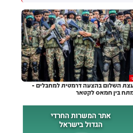
גולדברג פולין ז"ל שהתקיים
הותקפו על ידי טילים וכטב"מים
הבוקר בשכונת בקעה בירושלים
בזמן מעבר בהורמוז, שלושה
מהם במהלך השבוע
י
צת השלום בהצעה דרמטית למחבלים -
תח בין חמאס לקטאר