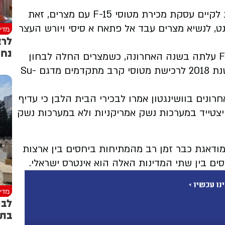
ישראל פועלת על מנת לשכנע את ארצות הברית לקיים עסקת מכירת מטוסי F-15 עם מצרים, זאת
, לנשיא מצרים עבד אל פתאח א סיסי ויורש העצר
מדינ
נחת
בכירים במערכת הביטחון אמרו כי עסקת ה-F-15 עלתה בשנה האחרונה, כשמצרים החלה לבחון
מחדש עסקה אחרת שהיא חתמה עם רוסיה בשנת 2018 לרכישת מטוסי קרב מתקדמים מדגם Su-
נים בוושינגטון אמרו לבכירי הבית הלבן כי עדיף
צטייד במערכות נשק אמריקניות ולא במערכות נשק
מודאגת כבר זמן רב מהמתיחות ביחסים בין ארצות
ים בין שתי המדינות האלה הוא אינטרס ישראלי.
מדינ
לבנ
בתמ