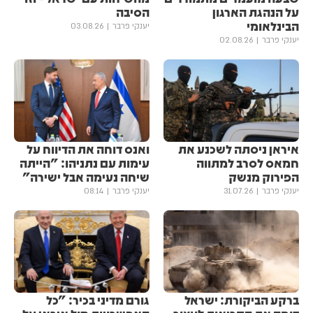
על הנהגת הארגון
הסיבה
הבינלאומי
יענקי פרבר
03.08.26
יענקי פרבר
02.08.26
איראן ניסתה לשכנע את
ואנס דוחה את הדיווח על
חמאס לסרב למתווה
עימות עם נתניהו: "הייתה
הפירוק מנשק
שיחה נעימה אבל ישירה"
יענקי פרבר
31.07.26
יענקי פרבר
08:14
ברקע הביקורת: ישראל
גורם מדיני בכיר: "כל