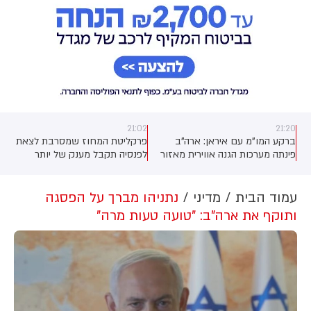
21:02
21:20
ברקע המו"מ עם איראן: ארה"ב
פרקליטת המחוז שמסרבת לצאת
פינתה מערכות הגנה אווירית מאזור
לפנסיה תקבל מענק של יותר
חבל הכורדים בעיראק. גורם כורדי
ממיליון שקלים בתמורה לפרישה
בכיר לכאן חדשות: "ביקשנו להמתין
עם זה לנוכח התקיפות האיראניות,
עמוד הבית
מדיני
נתניהו מברך על הפסגה
"
אבל לא זכינו לאוזן קשבת
ותוקף את ארה"ב: "טועה טעות מרה"