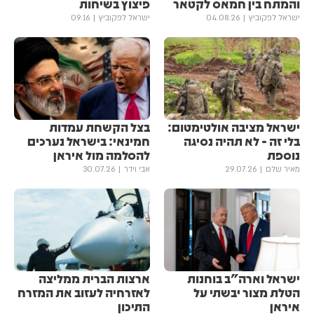
והמתח בין חמאס לקטאר
פיצוץ בשיחות
ישראל לפקוביץ
04.08.26
ישראל לפקוביץ
09:16
ישראל מציבה אולטימטום:
בצל הקשחת עמדות
בלי זה - לא תהיה נסיגה
חמינאי: בישראל נערכים
נוספת
להסלמה מול איראן
מאיר שלם
29.07.26
אבי וידר
30.07.26
ישראל וארה"ב בוחנות
ארצות הברית ממליצה
הטלת מצור יבשתי על
לאזרחיה לעזוב את המזרח
איראן
התיכון