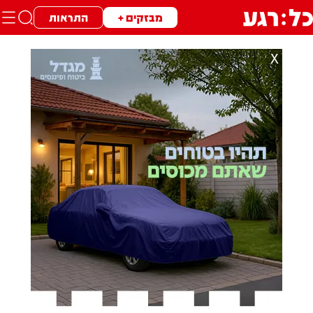
מבזקים +
התראות
X