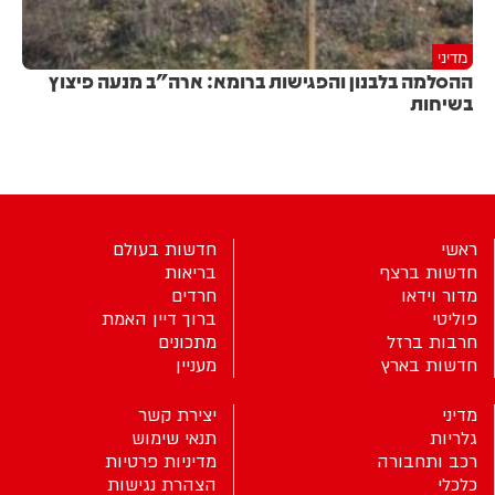
מדיני
ההסלמה בלבנון והפגישות ברומא: ארה"ב מנעה פיצוץ
בשיחות
ראשי
חדשות בעולם
חדשות ברצף
בריאות
מדור וידאו
חרדים
פוליטי
ברוך דיין האמת
חרבות ברזל
מתכונים
חדשות בארץ
מעניין
מדיני
יצירת קשר
גלריות
תנאי שימוש
רכב ותחבורה
מדיניות פרטיות
כלכלי
הצהרת נגישות