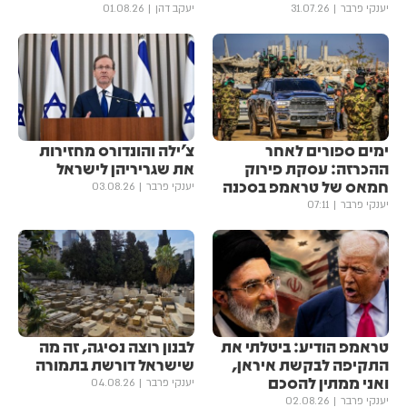
יענקי פרבר
31.07.26
יעקב דהן
01.08.26
ימים ספורים לאחר
צ׳ילה והונדורס מחזירות
ההכרזה: עסקת פירוק
את שגריריהן לישראל
חמאס של טראמפ בסכנה
יענקי פרבר
03.08.26
יענקי פרבר
07:11
טראמפ הודיע: ביטלתי את
לבנון רוצה נסיגה, זה מה
התקיפה לבקשת איראן,
שישראל דורשת בתמורה
ואני ממתין להסכם
יענקי פרבר
04.08.26
יענקי פרבר
02.08.26