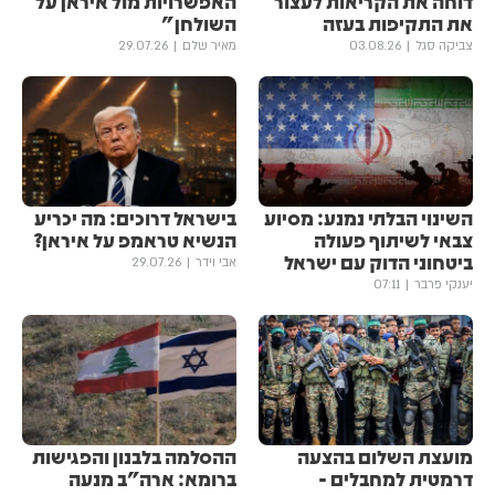
דוחה את הקריאות לעצור
האפשרויות מול איראן על
את התקיפות בעזה
השולחן"
צביקה סגל
03.08.26
מאיר שלם
29.07.26
השינוי הבלתי נמנע: מסיוע
בישראל דרוכים: מה יכריע
צבאי לשיתוף פעולה
הנשיא טראמפ על איראן?
ביטחוני הדוק עם ישראל
אבי וידר
29.07.26
יענקי פרבר
07:11
מועצת השלום בהצעה
ההסלמה בלבנון והפגישות
דרמטית למחבלים -
ברומא: ארה"ב מנעה