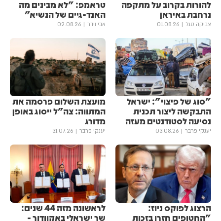
להורות בקרוב על מתקפה
טראמפ: "לא מבינים מה
נרחבת באיראן
האנד-גיים של הנשיא"
צביקה סגל
01.08.26
אבי וידר
02.08.26
"סוג של פיצוי": ישראל
מועצת השלום פרסמה את
התבקשה ליצור תכנית
המתווה: צה"ל ייסוג באופן
נסיעה לסטודנטים מעזה
מדורג
יענקי פרבר
03.08.26
יענקי פרבר
31.07.26
הרצוג לפוקס ניוז:
לראשונה מזה 44 שנים:
"החטופים חזרו בזכות
שר ישראלי באקוודור -