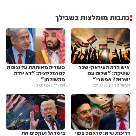
כתבות מומלצות בשבילך
איש הדת העיראקי שבר
סעודיה מאותתת על נכונות
שתיקה: "שלום עם
לנורמליזציה: "לא ירדה
ישראל? אפשרי"
מהשולחן"
אוריאל פיליפ
29.07.26
אבי וידר
29.07.26
דריכות שיא: טראמפ צפוי
בישראל תוקפים את