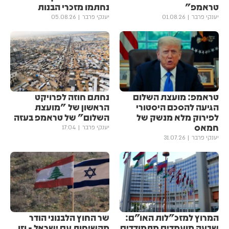
טראמפ"
נחתמו מזכרי הבנות
יענקי פרבר
01.08.26
יענקי פרבר
05.08.26
טראמפ: מועצת השלום
נחתם חוזה לפרויקט
הגיעה להסכם היסטורי
הראשון של "מועצת
לפירוק מלא מנשק של
השלום" של טראמפ בעזה
חמאס
יענקי פרבר
17:04
יענקי פרבר
31.07.26
המרוץ למזכ"לות האו"ם:
שר החוץ הלבנוני הודר
שבעה מועמדים מתמודדים
מהשיחות עם ישראל - וזו