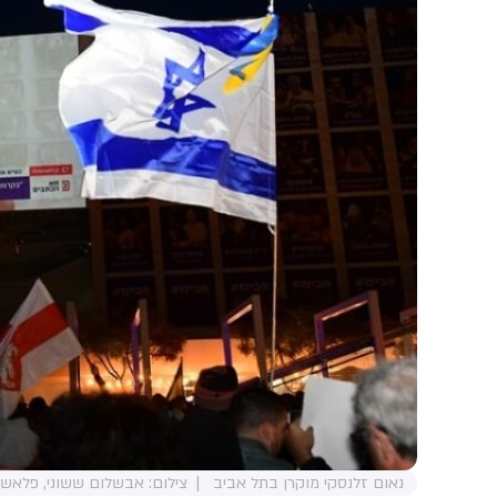
נאום זלנסקי מוקרן בתל אביב
צילום: אבשלום ששוני, פלאש 90