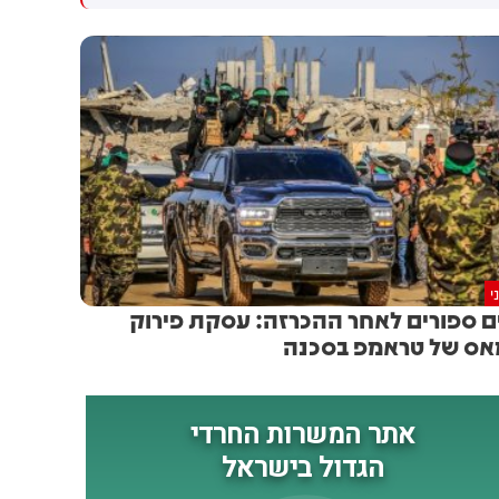
המו״מ להסכם: זה יכול לקרות
שיתוף פעולה יהודי-ערבי בתחום
בקרוב
האזרחי. המהלך תלוי באישור
מוסדות המפלגה, לקראת ועידת
רע"ם שצפויה להתקיים ב-22
באוגוסט
י
ם ספורים לאחר ההכרזה: עסקת פירוק
ס של טראמפ בסכנה