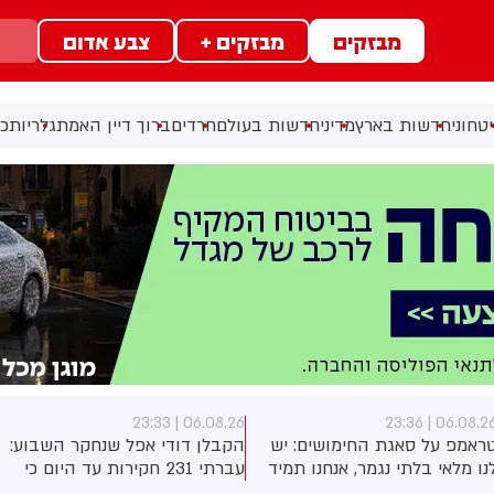
מבזקים
מבזקים +
צבע אדום
טחוני
חדשות בארץ
מדיני
חדשות בעולם
חרדים
ברוך דיין האמת
גלריות
כל
06.08.26 | 23:33
06.08.26 | 23:3
ראמפ על סאגת החימושים: יש
הקבלן דודי אפל שנחקר השבוע:
נו מלאי בלתי נגמר, אנחנו תמיד
עברתי 231 חקירות עד היום כי
וצים עוד
לא הסכמתי לקבל 400 מיליון