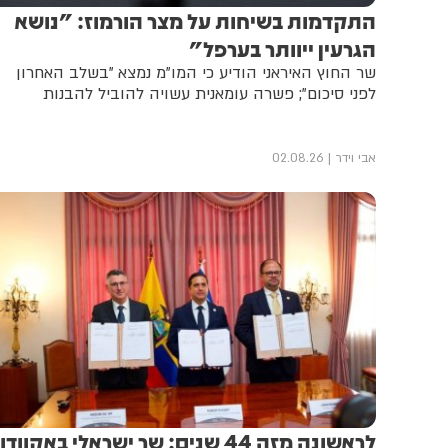
התקדמות בשיחות על מצר הורמוז: "נושא
הגרעין ייוותר בערפל"
שר החוץ האיראני הודיע כי המו"מ נמצא "בשלב האחרון
לפני סיכום"; פשרה עומאנית עשויה להוביל להבנות
אבי וידר
02.08.26
לראשונה מזה 44 שנים: שר ישראלי באקוודו