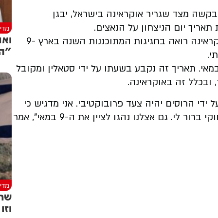
בקשה מצד שגריר אוקראינה בישראל,
יבגן
תאריך יום הניצחון על הנאצים.
מדינ
ואנ
לפי הדיווח ב"ישראל היום", קורניצ'וק ציין כי אוקראינה רואה בחגיגות המתוכננות השנה בארץ -9
"הי
י.
אל מציינת על פי חוק, את יום הניצחון ב-9 במאי. תאריך זה נקבע בשעתו על ידי סטאלין ומקובל
 ובכלל זה באוקראינה.
ידי הרוסים יהיה צעד פרובוקטיבי. אני מדגיש כי
אינני מתערב בעניינים פנים ישראלים והמצב החוקי ברור לי. גם אצלנו נהגו לציין את ה-9 במאי", אמר
מדינ
שר 
וזו