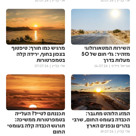
אלי קליין
31.07.26
אלי קליין
10.07.26
השירות המטאורולוגי
מרגיש כמו חורף: טיפטוף
מזהיר: גלי חום של 50
בצפון בחוף, ירידה קלה
מעלות בדרך
בטמפרטורות
אוריאל פיליפ
14.07.26
אלי קליין
07.07.26
המזג הלוהט מתגבר:
תכננתם לטייל? העלייה
הכבדה בעומס החום, שרבי
בטמפרטורות ממשיכה:
בהרים ובפנים הארץ
תורגש הכבדה קלה בעומסי
החום
אלי קליין
19.07.26