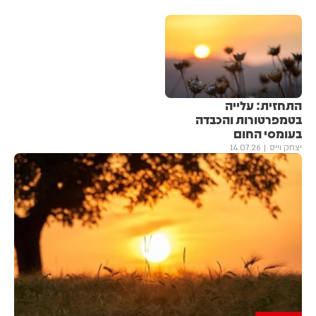
התחזית: עלייה
בטמפרטורות והכבדה
בעומסי החום
יצחק וייס
14.07.26