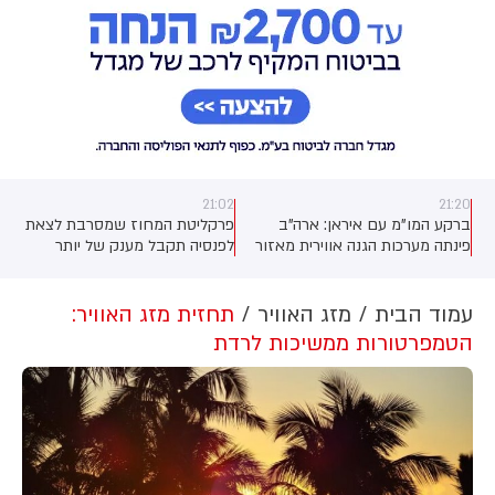
21:02
21:20
ברקע המו"מ עם איראן: ארה"ב
פרקליטת המחוז שמסרבת לצאת
פינתה מערכות הגנה אווירית מאזור
לפנסיה תקבל מענק של יותר
חבל הכורדים בעיראק. גורם כורדי
ממיליון שקלים בתמורה לפרישה
בכיר לכאן חדשות: "ביקשנו להמתין
עם זה לנוכח התקיפות האיראניות,
עמוד הבית
מזג האוויר
תחזית מזג האוויר:
"
אבל לא זכינו לאוזן קשבת
הטמפרטורות ממשיכות לרדת