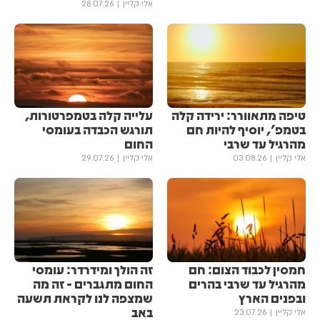
אלי קליין
28.07.26
טיפה מתאוורר: ירידה קלה
עלייה קלה בטמפרטורות,
בטמפ', יוסיף להיות חם
תורגש הכבדה בעומסי
מהרגיל עד שרבי
החום
אלי קליין
03.08.26
אלי קליין
29.07.26
חמסין לכבוד הצום: חם
זה הולך ומידרדר: עומסי
מהרגיל עד שרבי בהרים
החום מתגברים - זה מה
ובפנים הארץ
שמצפה לנו לקראת תשעה
באב
אלי קליין
23.07.26