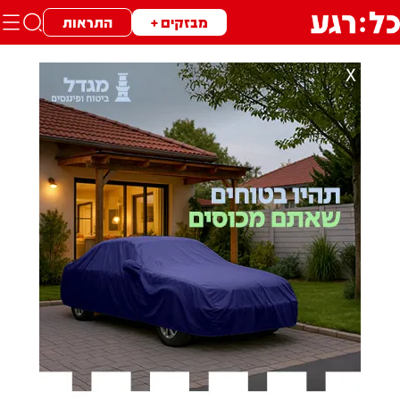
מבזקים +
התראות
X