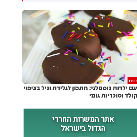
המו״מ להסכם: זה יכול לקרות
שיתוף פעולה יהודי-ערבי בתחום
בקרוב
האזרחי. המהלך תלוי באישור
מוסדות המפלגה, לקראת ועידת
רע"ם שצפויה להתקיים ב-22
באוגוסט
ונים
ם ילדות נוסטלגי: מתכון לגלידת וניל בציפוי
ולד וסוכריות גומי