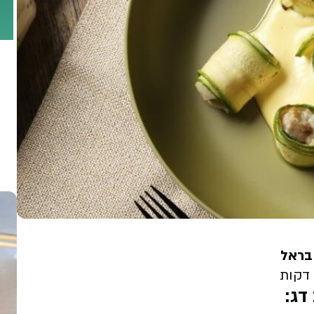
בראל
דג: