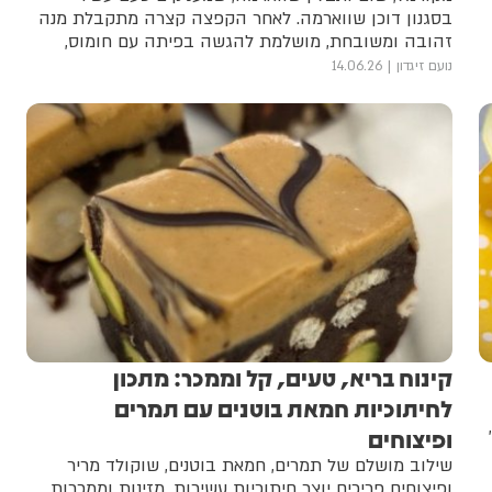
בסגנון דוכן שווארמה. לאחר הקפצה קצרה מתקבלת מנה
זהובה ומשובחת, מושלמת להגשה בפיתה עם חומוס,
עמבה, סלט בצל וצ'יפס
נועם זיגדון
14.06.26
קינוח בריא, טעים, קל וממכר: מתכון
לחיתוכיות חמאת בוטנים עם תמרים
ופיצוחים
שילוב מושלם של תמרים, חמאת בוטנים, שוקולד מריר
ופיצוחים פריכים יוצר חיתוכיות עשירות, מזינות וממכרות