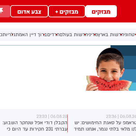
מבזקים
מבזקים +
צבע אדום
טחוני
חדשות בארץ
מדיני
חדשות בעולם
חרדים
ברוך דיין האמת
גלריות
כל
06.08.26 | 23:33
06.08.26 | 23:3
ראמפ על סאגת החימושים: יש
הקבלן דודי אפל שנחקר השבוע:
נו מלאי בלתי נגמר, אנחנו תמיד
עברתי 231 חקירות עד היום כי
וצים עוד
לא הסכמתי לקבל 400 מיליון