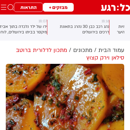
מבזקים +
התראות
18:07
18:16
נהג רכב כבן 30 נהרג בתאונת
ידו של ילד נלכדה בתוך אביזר של
דרכים בירושלים
מיקסר בביתו בירושלים, לוחמי
כבאות והצלה הוזעקו למקום
וחילצו אותו ללא פגע
C, ארגון
עמוד הבית
מתכונים
מתכון לדלורית ברוטב
סילאן וירק קצוץ