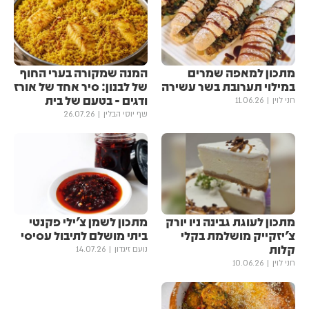
מתכון למאפה שמרים
המנה שמקורה בערי החוף
במילוי תערובת בשר עשירה
של לבנון: סיר אחד של אורז
ודגים - בטעם של בית
חני לוין
11.06.26
שף יוסי הבלין
26.07.26
מתכון לעוגת גבינה ניו יורק
מתכון לשמן צ'ילי פקנטי
צ'יזקייק מושלמת בקלי
ביתי מושלם לתיבול עסיסי
קלות
נועם זיגדון
14.07.26
חני לוין
10.06.26