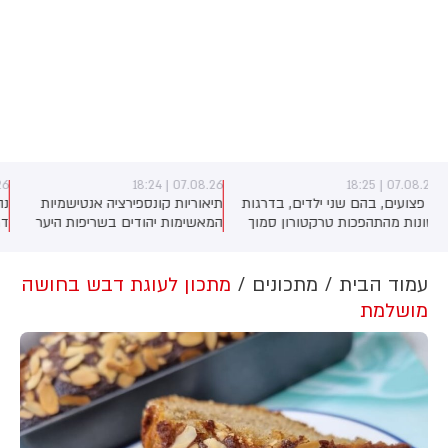
07.08.26 | 18:16
07.08.26 | 18:24
תיאוריות קונספירציה אנטישמיות
נהג רכב כבן 30 נהרג בתאונת
המאשימות יהודים בשריפות היער
דרכים בירושלים
באירופה מתפשטות באופן מכוון
ברשתות החברתיות, כך עולה
מניתוח חדש של CyberWell, ארגון
עמוד הבית
מתכונים
מתכון לעוגת דבש בחושה
המנטר אנטישמיות ברשת. הדו"ח
מושלמת
מצא כי פוסטים זהים ב-X שותפו
בצרפתית, אנגלית וספרדית, בטענה
שיהודים הם שהציתו במכוון את
השריפות בצרפת, ספרד ונורבגיה
בטרה להרוויח פוליטית או כלכלית
מהמצב.