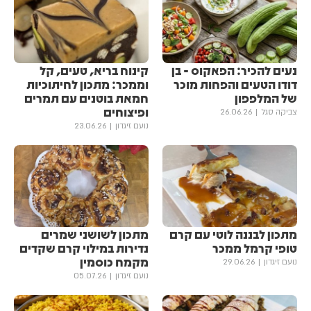
נעים להכיר: הפאקוס - בן
קינוח בריא, טעים, קל
דודו הטעים והפחות מוכר
וממכר: מתכון לחיתוכיות
של המלפפון
חמאת בוטנים עם תמרים
ופיצוחים
צביקה סגל
26.06.26
נועם זיגדון
23.06.26
מתכון לבננה לוטי עם קרם
מתכון לשושני שמרים
טופי קרמל ממכר
נדירות במילוי קרם שקדים
מקמח כוסמין
נועם זיגדון
29.06.26
נועם זיגדון
05.07.26