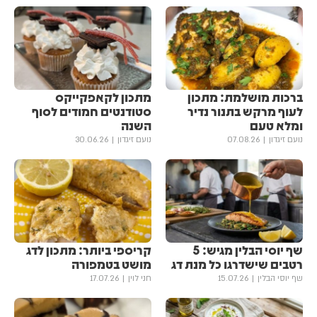
ברכות מושלמת: מתכון
מתכון לקאפקייקס
לעוף מרקש בתנור נדיר
סטודנטים חמודים לסוף
ומלא טעם
השנה
נועם זיגדון
07.08.26
נועם זיגדון
30.06.26
שף יוסי הבלין מגיש: 5
קריספי ביותר: מתכון לדג
רטבים שישדרגו כל מנת דג
מושט בטמפורה
שף יוסי הבלין
15.07.26
חני לוין
17.07.26