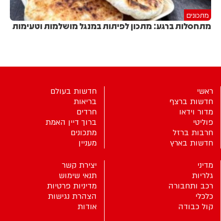
מתכונים
מתחסלות ברגע: מתכון לפיתות במנגל מושלמות וטעימות
ראשי
חדשות בעולם
חדשות ברצף
בריאות
מדור וידאו
חרדים
פוליטי
ברוך דיין האמת
חרבות ברזל
מתכונים
חדשות בארץ
מעניין
מדיני
יצירת קשר
גלריות
תנאי שימוש
רכב ותחבורה
מדיניות פרטיות
כלכלי
הצהרת נגישות
קול כבודה
אודות