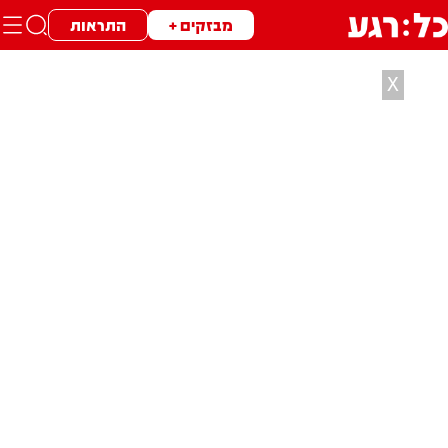
מבזקים +
התראות
X