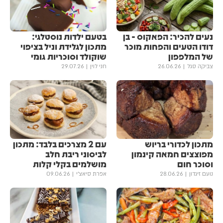
נעים להכיר: הפאקוס - בן
בטעם ילדות נוסטלגי:
דודו הטעים והפחות מוכר
מתכון לגלידת וניל בציפוי
של המלפפון
שוקולד וסוכריות גומי
צביקה סגל
26.06.26
חני לוין
29.07.26
מתכון לכדורי בריוש
עם 2 מצרכים בלבד: מתכון
מפוצצים חמאה קינמון
לביסוני ריבת חלב
וסוכר חום
מושלמים בקלי קלות
נועם זיגדון
28.06.26
אפרת סיאצ'י
09.06.26