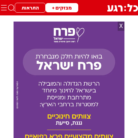
מבזקים +
התראות
X