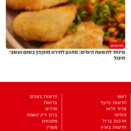
מתכונים
מיוחד לתשעת הימים: מתכון לתירס מוקפץ בשום ועשבי
תיבול
ראשי
חדשות בעולם
חדשות ברצף
בריאות
מדור וידאו
חרדים
פוליטי
ברוך דיין האמת
חרבות ברזל
מתכונים
חדשות בארץ
מעניין