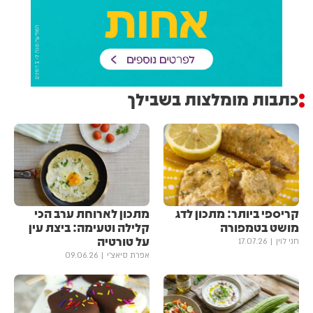
כתבות מומלצות בשבילך
קריספי ביותר: מתכון לדג
מתכון לארוחת ערב הכי
מושט בטמפורה
קלילה וטעימה: ביצת עין
על טורטיה
חני לוין
17.07.26
אפרת סיאצ'י
09.06.26