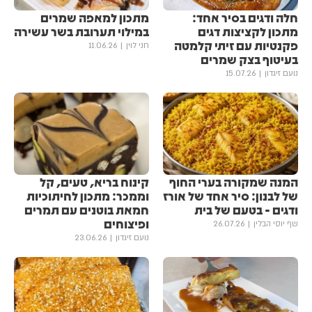
חלה ודגים בסיר אחד:
מתכון למאפה שמרים
מתכון לקציצות דגים
במילוי תערובת בשר עשירה
פקנטיות עם זיתי קלמטה
חני לוין
11.06.26
בעיטוף בצק שמרים
נועם זיגדון
15.07.26
המנה שמקורה בערי החוף
קינוח בריא, טעים, קל
של לבנון: סיר אחד של אורז
וממכר: מתכון לחיתוכיות
ודגים - בטעם של בית
חמאת בוטנים עם תמרים
ופיצוחים
שף יוסי הבלין
26.07.26
נועם זיגדון
23.06.26