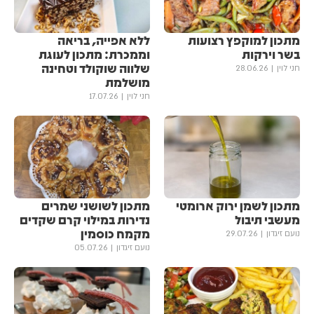
מתכון למוקפץ רצועות
ללא אפייה, בריאה
בשר וירקות
וממכרת: מתכון לעוגת
שלווה שוקולד וטחינה
חני לוין
28.06.26
מושלמת
חני לוין
17.07.26
מתכון לשמן ירוק ארומטי
מתכון לשושני שמרים
מעשבי תיבול
נדירות במילוי קרם שקדים
מקמח כוסמין
נועם זיגדון
29.07.26
נועם זיגדון
05.07.26