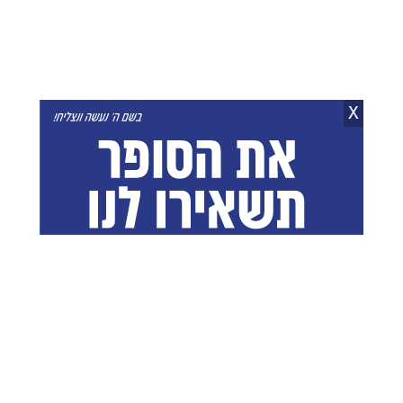
מתכון לכדורי בריוש
מתכון לארוחת ערב הכי
X
מפוצצים חמאה קינמון
קלילה וטעימה: ביצת עין
וסוכר חום
על טורטיה
נועם זיגדון
28.06.26
אפרת סיאצ'י
09.06.26
נעים להכיר: הפאקוס - בן
חלה ודגים בסיר אחד:
דודו הטעים והפחות מוכר
מתכון לקציצות דגים
של המלפפון
פקנטיות עם זיתי קלמטה
בעיטוף בצק שמרים
צביקה סגל
26.06.26
נועם זיגדון
15.07.26