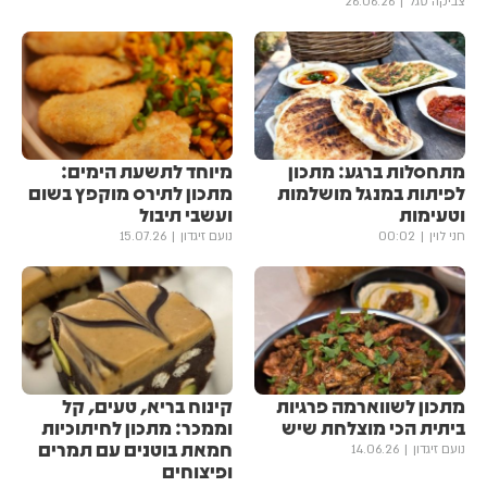
צביקה סגל
26.06.26
מתחסלות ברגע: מתכון
מיוחד לתשעת הימים:
לפיתות במנגל מושלמות
מתכון לתירס מוקפץ בשום
וטעימות
ועשבי תיבול
חני לוין
00:02
נועם זיגדון
15.07.26
מתכון לשווארמה פרגיות
קינוח בריא, טעים, קל
ביתית הכי מוצלחת שיש
וממכר: מתכון לחיתוכיות
חמאת בוטנים עם תמרים
נועם זיגדון
14.06.26
ופיצוחים