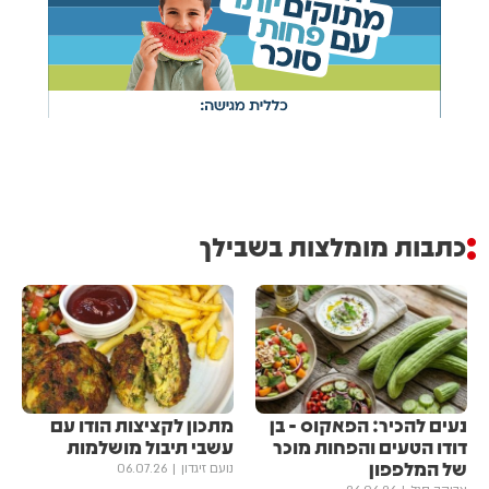
כתבות מומלצות בשבילך
נעים להכיר: הפאקוס - בן
מתכון לקציצות הודו עם
דודו הטעים והפחות מוכר
עשבי תיבול מושלמות
של המלפפון
נועם זיגדון
06.07.26