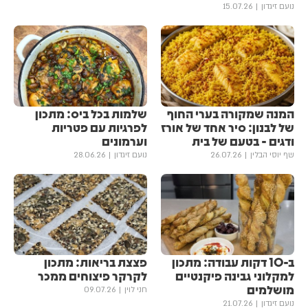
נועם זיגדון
15.07.26
המנה שמקורה בערי החוף
שלמות בכל ביס: מתכון
של לבנון: סיר אחד של אורז
לפרגיות עם פטריות
ודגים - בטעם של בית
וערמונים
שף יוסי הבלין
26.07.26
נועם זיגדון
28.06.26
ב-10 דקות עבודה: מתכון
פצצת בריאות: מתכון
למקלוני גבינה פיקנטיים
לקרקר פיצוחים ממכר
מושלמים
חני לוין
09.07.26
נועם זיגדון
21.07.26