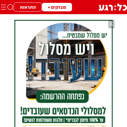
מבזקים +
התראות
X