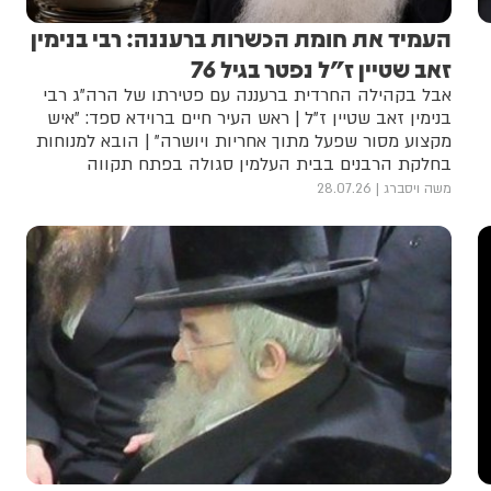
העמיד את חומת הכשרות ברעננה: רבי בנימין
זאב שטיין ז"ל נפטר בגיל 76
אבל בקהילה החרדית ברעננה עם פטירתו של הרה"ג רבי
בנימין זאב שטיין ז"ל | ראש העיר חיים ברוידא ספד: "איש
מקצוע מסור שפעל מתוך אחריות ויושרה" | הובא למנוחות
בחלקת הרבנים בבית העלמין סגולה בפתח תקווה
משה ויסברג
28.07.26