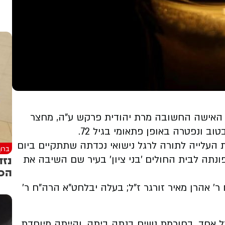
, האישה החשובה מרת יהודית פרקש ע"ה, מחצר
ב ונפטרה באופן פתאומי בגיל 72.
 העלייה לתורה לרגל נישואי נכדתה שתתקיים ביום
ברוך
נזד
נתה לבית החולים 'בני ציון' בעיר שם השיבה את
הכה
ר' אהרן מאיר זורגר ז"ל; בעלה יבלחט"א הרה"ח ר'
 אחד, בחוכמת נשים בנתה ביתה, והייתה מיוחדת