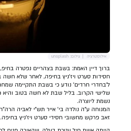
אילוסטרציה
צילום: unsplash
ברוך דיין האמת: בשבת בצהריים נפטרה בחיפ
חסידות סערט ויז'ניץ בחיפה, לאחר שלא חשה בטו
ל'בחדרי חרדים' נודע כי בשבת התקיימה שמחת
שלישי הקרוב. בליל שבת לא חשה בטוב והיא פו
נשמת ליוצרה.
המנוחה ע"ה נולדה בי' אייר תש"י לאביה הרה"ח 
זאב פרקש מחשובי חסידי סערט ויז'ניץ בחיפה.
הייתה אשת חיל עטרת בעלה, שהאירה פנים לכל