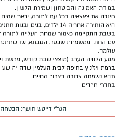
במידת האמונה והביטחון ושמירת הלשון.
חינכה את צאצאיה בכל עת לתורה, יראת שמים ו
היא הותירה אחריה 14 ילדים, בנים ובנות חתנים וצאצאים הממשיכים את דרכה.
בשבת התקיימה כאמור שמחת העלייה לתורה לרג
עם החתן ממשפחת שכטר. הסבתא, שהשתתפה ב
עולמה.
מסע הלוויה הערב
(מוצאי שבת קודש, פרשת וי
ברמת ויז'ניץ בחיפה לבית העלמין שדה יהושע
תהא נשמתה צרורה בצרור החיים.
בחדרי חרדים
הגר"י דייטש חושף: הבטחה