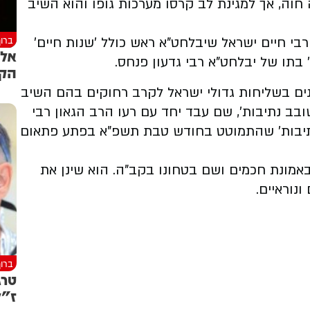
וה, אך למגינת לב קרסו מערכות גופו והוא השיב
ברוך
רבי חיים ישראל שיבלחט"א ראש כולל 'שנות חיים'
אלמ
 בתו של יבלחט"א רבי גדעון פנחס.
הק
נים בשליחות גדולי ישראל לקרב רחוקים בהם השיב
ובב נתיבות', שם עבד יחד עם רעו הרב הגאון רבי
ב נתיבות' שהתמוטט בחודש טבת תשפ"א בפתע פתאום
 באמונת חכמים ושם בטחונו בקב"ה. הוא שינן את
ונוראיים.
ברוך
טרג
ז"ל