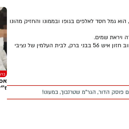
הוא גמל חסד לאלפים בגופו ובממונו והחזיק מהונו
רה ויראת שמים.
מסע הלוויה תצא הערב בשעה 19:30 מביתו רחוב חזון איש 56 בבני ברק, לבית העלמין של נציבי
ברוך
אסו
ז"ל
 פוסק הדור, הגר"מ שטרנבוך, במעונו!