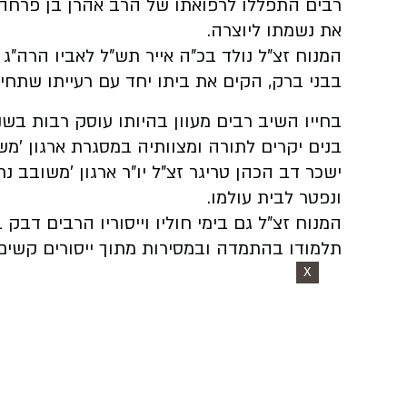
רבים התפללו לרפואתו של הרב אהרן בן פרחה ח
את נשמתו ליוצרה.
המנוח זצ"ל נולד בכ"ה אייר תש"ל לאביו הרה"ג 
בבני ברק, הקים את ביתו יחד עם רעייתו שתחי'
בחייו השיב רבים מעוון בהיותו עוסק רבות בש
בנים יקרים לתורה ומצוותיה במסגרת ארגון 'מש
ישכר דב הכהן טריגר זצ"ל יו"ר ארגון 'משוב
ונפטר לבית עולמו.
המנוח זצ"ל גם בימי חוליו וייסוריו הרבים דבק
תלמודו בהתמדה ובמסירות מתוך ייסורים קשים 
X