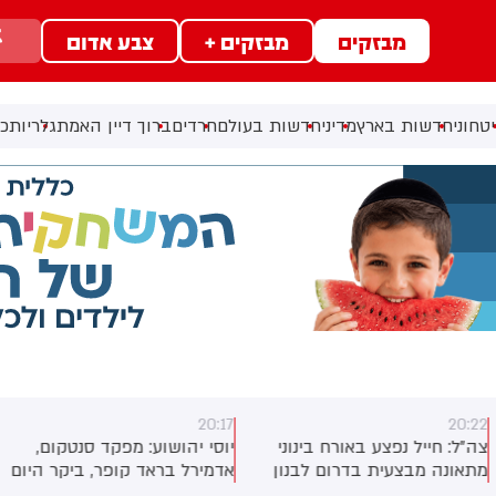
מבזקים
מבזקים +
צבע אדום
טחוני
חדשות בארץ
מדיני
חדשות בעולם
חרדים
ברוך דיין האמת
גלריות
כל
20:17
20:2
ה"ל: חייל נפצע באורח בינוני
יוסי יהושוע: מפקד סנטקום,
תאונה מבצעית בדרום לבנון
אדמירל בראד קופר, ביקר היום
בישראל לפגישות עם בכירי צה”ל