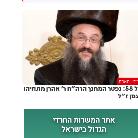
עם החרדים
דחיתי את זה. הטבח חייב אותי
לחשוב, לקחתי את האינטרס
הפוליטי שלי - וזרקתי אותו
הצידה. עוד אמר ארדן שהוצע לו
להיות יו"ר התעשייה האווירית -
אך שר הביטחון כ"ץ סיכל את
המינוי משיקולים פוליטיים. "צריך
לבדוק אם העובדה ששנתיים לא
היה יו"ר לתעשייה האווירית
פגעה בהגנה", הוסיף בנושא
 דיין האמת
בגיל 58: נפטר המחנך הרה"ח ר' אהרן מתתיהו
מן ז"ל