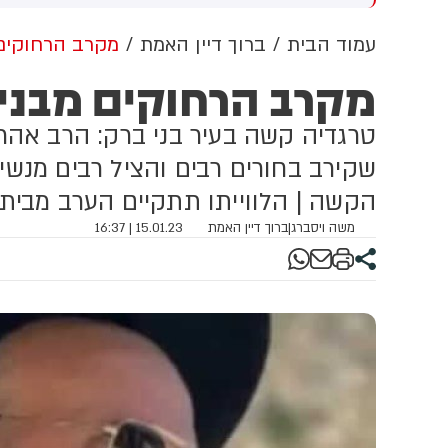
מירה שלו על 'רצח תינוקות
בנציבות סירבו לבקשה (13)
חביב' הייתה אומללה, אבל
עמוד הבית
ברוך דיין האמת
מקרב הרחוקים 
א חזר בו - צריך פשרות
מקרב הרחוקים מבני 
וליטיקה
טרגדיה קשה בעיר בני ברק: הרב אהרן י
שקירב בחורים רבים והציל רבים מנש
הקשה | הלווייתו תתקיים הערב מביתו
משה ויסברג
|
ברוך דיין האמת
15.01.23 | 16:37