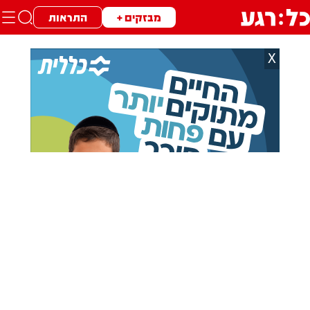
מבזקים +
התראות
X