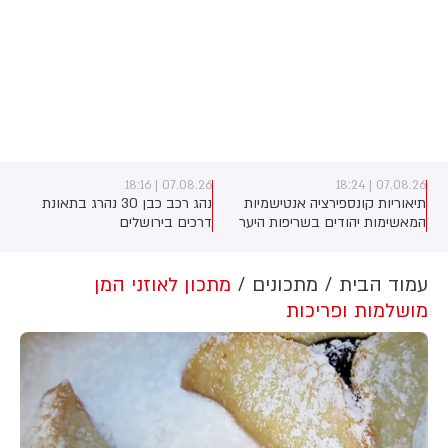
07.08.26 | 18:16
07.08.26 | 18:24
תיאוריות קונספירציה אנטישמיות
נהג רכב כבן 30 נהרג בתאונת
המאשימות יהודים בשריפות היער
דרכים בירושלים
באירופה מתפשטות באופן מכוון
ברשתות החברתיות, כך עולה
מניתוח חדש של CyberWell, ארגון
עמוד הבית
מתכונים
מתכון לאוזני המן
המנטר אנטישמיות ברשת. הדו"ח
מושלמות ופריכות
מצא כי פוסטים זהים ב-X שותפו
בצרפתית, אנגלית וספרדית, בטענה
שיהודים הם שהציתו במכוון את
השריפות בצרפת, ספרד ונורבגיה
בטרה להרוויח פוליטית או כלכלית
מהמצב.