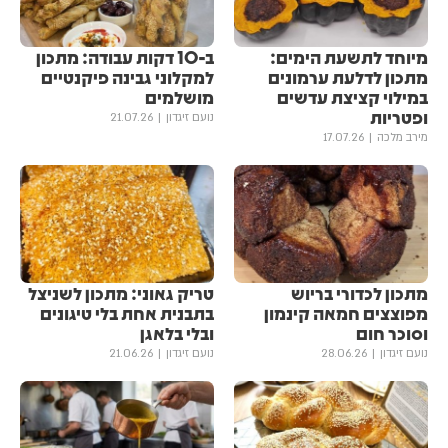
מיוחד לתשעת הימים:
ב-10 דקות עבודה: מתכון
מתכון לדלעת ערמונים
למקלוני גבינה פיקנטיים
במילוי קציצת עדשים
מושלמים
ופטריות
נועם זיגדון
21.07.26
מירב מלכה
17.07.26
מתכון לכדורי בריוש
טריק גאוני: מתכון לשניצל
מפוצצים חמאה קינמון
בתבנית אחת בלי טיגונים
וסוכר חום
ובלי בלאגן
נועם זיגדון
28.06.26
נועם זיגדון
21.06.26