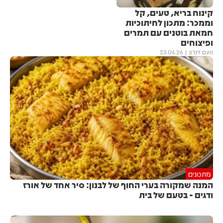
קינוח בריא, טעים, קל
וממכר: מתכון לחיתוכיות
חמאת בוטנים עם תמרים
ופיצוחים
נועם זיגדון
23.06.26
מתכונים
המנה שמקורה בערי החוף של לבנון: סיר אחד של אורז
ודגים - בטעם של בית