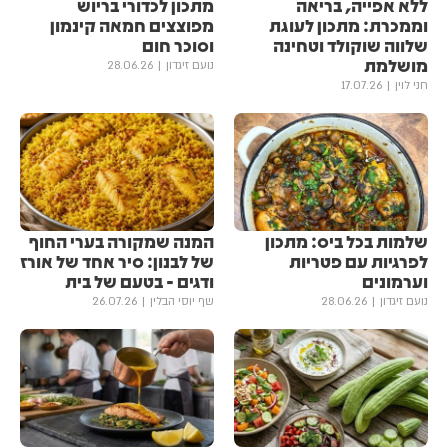
ללא אפייה, בריאה
מתכון לכדורי בריוש
וממכרת: מתכון לעוגת
מפוצצים חמאה קינמון
שלווה שוקולד וטחינה
וסוכר חום
מושלמת
נועם זיגדון
28.06.26
חני לוין
17.07.26
שלמות בכל ביס: מתכון
המנה שמקורה בערי החוף
לפרגיות עם פטריות
של לבנון: סיר אחד של אורז
וערמונים
ודגים - בטעם של בית
נועם זיגדון
28.06.26
שף יוסי הבלין
26.07.26