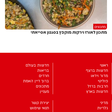
מתכונים
מתכון לאורז וירקות מוקפץ בסגנון אסייאתי
ראשי
חדשות בעולם
חדשות ברצף
בריאות
מדור וידאו
חרדים
פוליטי
ברוך דיין האמת
חרבות ברזל
מתכונים
חדשות בארץ
מעניין
מדיני
יצירת קשר
גלריות
תנאי שימוש