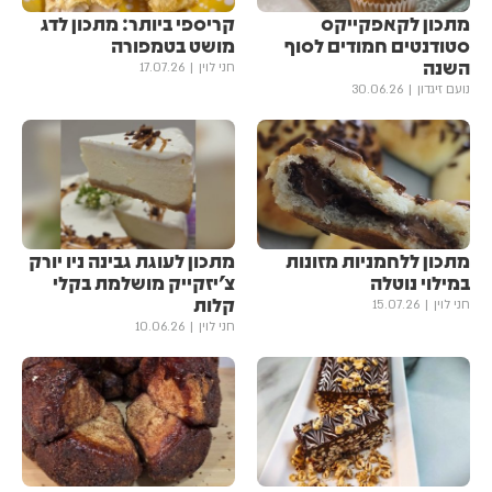
מתכון לקאפקייקס
קריספי ביותר: מתכון לדג
סטודנטים חמודים לסוף
מושט בטמפורה
השנה
חני לוין
17.07.26
נועם זיגדון
30.06.26
מתכון ללחמניות מזונות
מתכון לעוגת גבינה ניו יורק
במילוי נוטלה
צ'יזקייק מושלמת בקלי
קלות
חני לוין
15.07.26
חני לוין
10.06.26