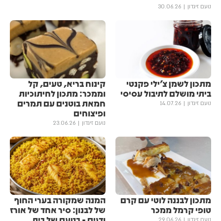
נועם זיגדון
30.06.26
מתכון לשמן צ'ילי פקנטי
קינוח בריא, טעים, קל
ביתי מושלם לתיבול עסיסי
וממכר: מתכון לחיתוכיות
חמאת בוטנים עם תמרים
נועם זיגדון
14.07.26
ופיצוחים
נועם זיגדון
23.06.26
מתכון לבננה לוטי עם קרם
המנה שמקורה בערי החוף
טופי קרמל ממכר
של לבנון: סיר אחד של אורז
ודגים - בטעם של בית
נועם זיגדון
29.06.26