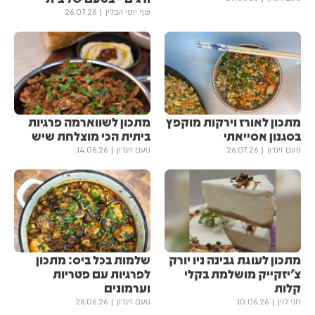
שף יוסי הבלין
26.07.26
מתכון לאורז וירקות מוקפץ
מתכון לשווארמה פרגיות
בסגנון אסייאתי
ביתית הכי מוצלחת שיש
נועם זיגדון
26.07.26
נועם זיגדון
14.06.26
מתכון לעוגת גבינה ניו יורק
שלמות בכל ביס: מתכון
צ'יזקייק מושלמת בקלי
לפרגיות עם פטריות
קלות
וערמונים
חני לוין
10.06.26
נועם זיגדון
28.06.26