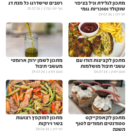
מתכון לגלידת וניל בציפוי
רטבים שישדרגו כל מנת דג
שוקולד וסוכריות גומי
שף יוסי הבלין
15.07.26
חני לוין
29.07.26
מתכון לקציצות הודו עם
מתכון לשמן ירוק ארומטי
עשבי תיבול מושלמות
מעשבי תיבול
נועם זיגדון
06.07.26
נועם זיגדון
29.07.26
מתכון לקאפקייקס
מתכון למוקפץ רצועות
סטודנטים חמודים לסוף
בשר וירקות
השנה
חני לוין
28.06.26