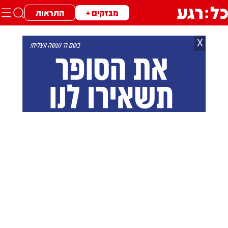
מבזקים +
התראות
X