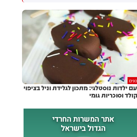
ד"ר אנתוני פאוצ'י מתקופת
ראש מפא"ת ובכירי מערכת
כהונתו בשירותי הבריאות. רשת
הביטחון. בדיון הוצגו חלופות
פוקס ניוז דיגיטל אישרה כי
מבצעיות, טכנולוגיות
האייפון מתקופת המגפה הועבר
ורגולטוריות, ובממשלה מקדמים
ממשרד הבריאות לוועדת
תוכנית מיידית להתמודדות עם
המשנה לחקירות של הסנאט
האיום.
לביטחון פנים, בראשות הסנאטור
רון ג'ונסון, רפובליקני מוויסקונסין.
פאוצ'י שזומן בשבוע שעבר
לשימוע בסנאט "סירב לענות
לשאלות והפעיל את התיקון
החמישי לחוקה, בעצת עורך
ונים
דינו".
ם ילדות נוסטלגי: מתכון לגלידת וניל בציפוי
ולד וסוכריות גומי