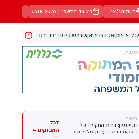
ירושלים
24°c
כ"ג אב התשפ"ו | 06.08.2026
כלי
בריאות
מזג האוויר
תקשורת
טכנולוגיה
רכב ותחבורה
מעניין
מוזיקה
מ
08:22
08:33
לכל
וושינגטון: ועדת החקירה של
שר הביטחון ישראל כ"ץ קיים דיון
המבזקים ←
הסנאט השיגה עותק של מכשיר
דחוף בנושא איום הרחפנים בתוך
הטלפון הסלולרי הממשלתי של
ישראל, בהשתתפות ראש המל"ל,