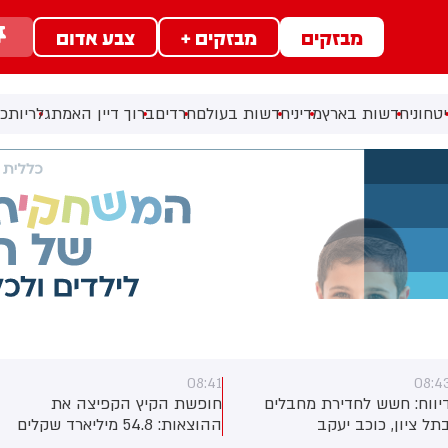
מבזקים
מבזקים +
צבע אדום
טחוני
חדשות בארץ
מדיני
חדשות בעולם
חרדים
ברוך דיין האמת
גלריות
כל
08:41
08:4
יווח: חשש לחדירת מחבלים
חופשת הקיץ הקפיצה את
תל ציון, כוכב יעקב
ההוצאות: 54.8 מיליארד שקלים
ביולי. עלייה של 5.8% לעומת יולי