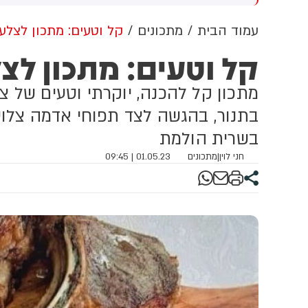
 הגבול מישראל ללבנון סמוך
פר ע׳ג׳ר - במקביל לתקיפות
עמוד הבית
מתכונים
קל וטעים: מתכון לצלע
צה״ל בדרום לבנון. 11 האזרחים -
קל וטעים: מתכון לצ
בהם 6 קטינים - חצו את הגבול
טרה לקדם התיישבות יהודית
בנון - וכוחות צה״ל נדרשו
מתכון קל להכנה, יוקרתי וטעים של 
דוף אחריהם אמש במהלך
בתנור, בהגשה לצד תפוחי אדמה צלוי
ות הערב. היום הם יובאו
יון בפני בית המשפט.
בשרית הולמת
חני לוין
|
מתכונים
01.05.23 | 09:45